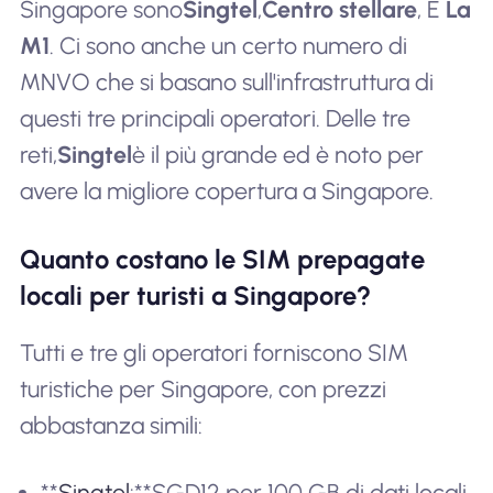
Singapore sono
Singtel
,
Centro stellare
, E
La
M1
. Ci sono anche un certo numero di
MNVO che si basano sull'infrastruttura di
questi tre principali operatori. Delle tre
reti,
Singtel
è il più grande ed è noto per
avere la migliore copertura a Singapore.
Quanto costano le SIM prepagate
locali per turisti a Singapore?
Tutti e tre gli operatori forniscono SIM
turistiche per Singapore, con prezzi
abbastanza simili:
**
Singtel
:**SGD12 per 100 GB di dati locali