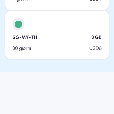
SG-MY-TH
3
GB
30 giorni
USD
6