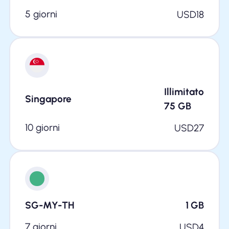
5 giorni
USD
18
Illimitato
Singapore
75
GB
10 giorni
USD
27
SG-MY-TH
1
GB
7 giorni
USD
4