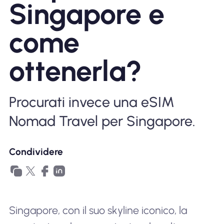
Singapore e
Perché l'eSIM Nomad
come
Utilizzando una eSIM
ottenerla?
Per affari
Procurati invece una eSIM
Nomad Travel per Singapore.
Condividere
Singapore, con il suo skyline iconico, la