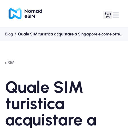
Blog
Quale SIM turistica acquistare a Singapore e come ottenerla?
Entra registrati
Le mie eSIM
eSIM
Acquista piani
Quale SIM
turistica
Informazioni sull'eSIM
acquistare a