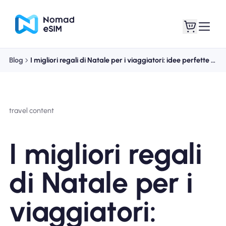
Blog
I migliori regali di Natale per i viaggiatori: idee perfette per gli spiriti avventurosi
Entra registrati
Le mie eSIM
travel content
Acquista piani
I migliori regali
di Natale per i
Informazioni sull'eSIM
viaggiatori: