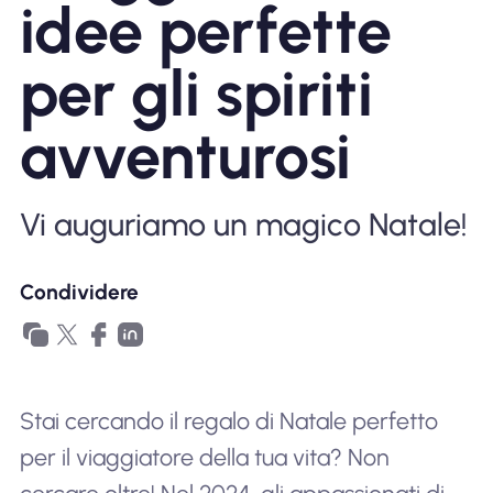
idee perfette
Perché l'eSIM Nomad
per gli spiriti
Utilizzando una eSIM
avventurosi
Per affari
Vi auguriamo un magico Natale!
Condividere
Stai cercando il regalo di Natale perfetto
per il viaggiatore della tua vita? Non