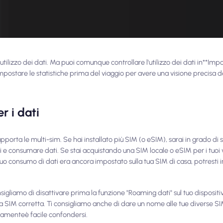
utilizzo dei dati. Ma puoi comunque controllare l'utilizzo dei dati in**Imp
eimpostare le statistiche prima del viaggio per avere una visione precisa d
r i dati
rta le multi-sim. Se hai installato più SIM (o eSIM), sarai in grado di
e consumare dati. Se stai acquistando una SIM locale o eSIM per i tuoi vi
 tuo consumo di dati era ancora impostato sulla tua SIM di casa, potresti i
nsigliamo di disattivare prima la funzione "Roaming dati" sul tuo dispositiv
la SIM corretta. Ti consigliamo anche di dare un nome alle tue diverse SI
ramente
è facile confondersi.