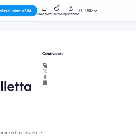
0
IT | USD
alizza i piani eSIM
Il mio eSIM
Carrello
Registrazione
Condividere
lletta
orare culture diverse e