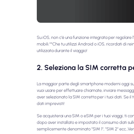
Su iOS, non c'è una funzione integrata per regolare l'
mobili.**Che tu utilizzi Android o iOS, ricordati di r
utilizzata durante il viaggio!
2. Seleziona la SIM corretta pe
La maggior parte degli smartphone moderni oggi suppo
vuoi usare per effettuare chiamate, inviare messaggi 
aver selezionato la SIM corretta per i tuoi dati. Se il
dati imprevisti!
Se acquisterai una SIM o eSIM per i tuoi viaggi, ti co
dopo aver installato e impostato il consumo dati sul
semplicemente denominato "SIM 1", "SIM 2" ecc.,
Ve