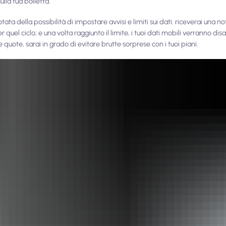
ulla tua bolletta.
ta della possibilità di impostare avvisi e limiti sui dati: riceverai una no
er quel ciclo; e una volta raggiunto il limite, i tuoi dati mobili verranno di
tue quote, sarai in grado di evitare brutte sorprese con i tuoi piani.