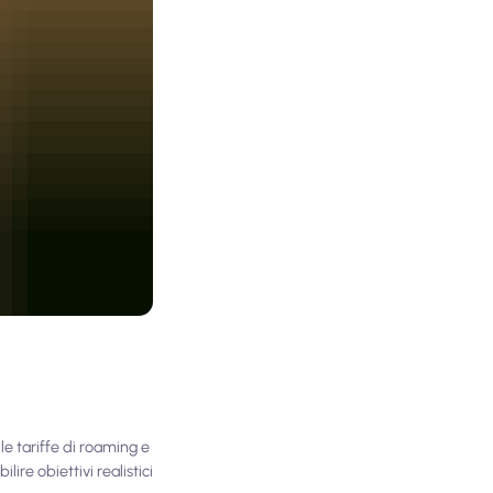
 le tariffe di roaming e
ire obiettivi realistici