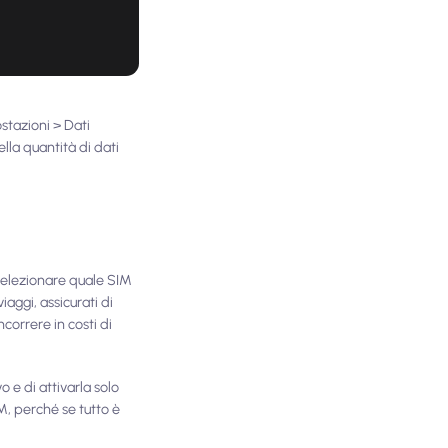
ostazioni > Dati
ella quantità di dati
 selezionare quale SIM
aggi, assicurati di
ncorrere in costi di
o e di attivarla solo
M, perché se tutto è