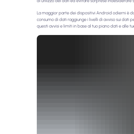
di utilizzo dei dati ed evitare sorprese indesiderate s
La maggior parte dei dispositivi Android odierni è dota
consumo di dati raggiunge i livelli di avviso sui dati p
questi avvisi e limiti in base al tuo piano dati e alle 