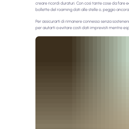
creare ricordi duraturi. Con così tante cose da fare 
bollette del roaming dati alle stelle o, peggio ancora
Per assicurarti di rimanere connesso senza sostenere 
per aiutarti a evitare costi dati imprevisti mentre es