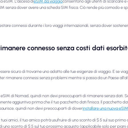
na eSIM. L'ascesa di
eSIM da viaggio
consentono agli utenti di scaricare e a
n eSIM senza dover avere una scheda SIM fisica. Ciò rende più comodo e 
restare connessi durante i loro viaggi internazionali, senza dover sostene
imanere connesso senza costi dati esorbi
essere sicuro di trovarne uno adatto alle tue esigenze di viaggio. E se viagg
er rimanere connessi senza problemi mentre si passa da un Paese all'altr
 eSIM di Nomad, quindi non devi preoccuparti di rimanere senza dati. Se
nte aggiuntivo prima che il tuo pacchetto dati finisca. Il pacchetto dat
aurisce, quindi non devi preoccuparti di dover
installare una nuova eSI
tuoi amici, il tuo amico potrà usufruire di uno sconto di $ 5 sul suo primo
 di uno sconto di $ 5 sul tuo prossimo acquisto (applicabile solo per piani d