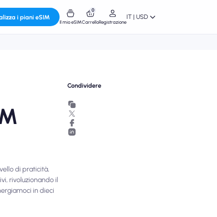
0
IT | USD
alizza i piani eSIM
Il mio eSIM
Carrello
Registrazione
Condividere
IM
llo di praticità,
vi, rivoluzionando il
mergiamoci in dieci