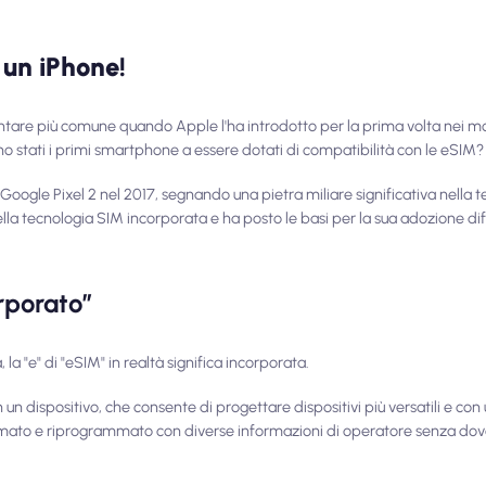
 un iPhone!
entare più comune quando Apple l'ha introdotto per la prima volta nei m
o stati i primi smartphone a essere dotati di compatibilità con le eSIM?
Google Pixel 2 nel 2017, segnando una pietra miliare significativa nella 
la tecnologia SIM incorporata e ha posto le basi per la sua adozione diff
orporato”
a "e" di "eSIM" in realtà significa incorporata.
un dispositivo, che consente di progettare dispositivi più versatili e con
ato e riprogrammato con diverse informazioni di operatore senza dover