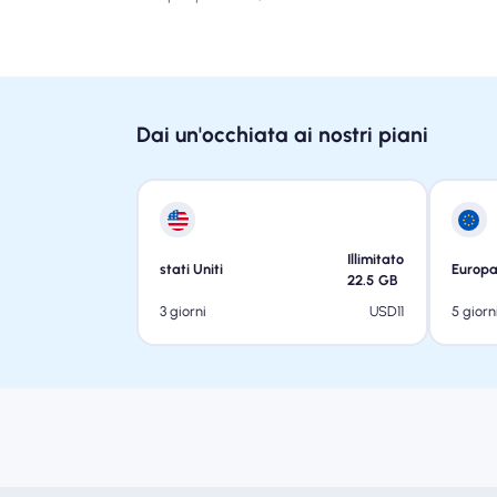
Dai un'occhiata ai nostri piani
Illimitato
stati Uniti
Europ
22.5
GB
USD
11
3 giorni
5 giorn