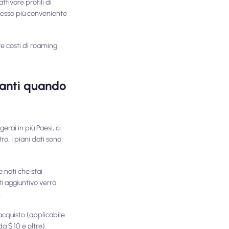
ttivare profili di
spesso più conveniente
re costi di roaming
tanti quando
erai in più Paesi, ci
o. I piani dati sono
 noti che stai
i aggiuntivo verrà
M
.
 acquisto (applicabile
a $ 10 e oltre).