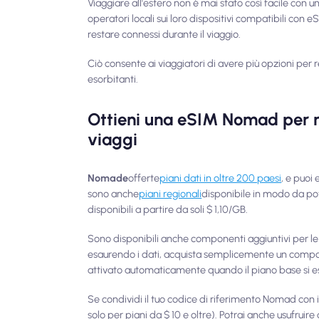
Viaggiare all'estero non è mai stato così facile con u
operatori locali sui loro dispositivi compatibili co
restare connessi durante il viaggio.
Ciò consente ai viaggiatori di avere più opzioni per 
esorbitanti.
Ottieni una eSIM Nomad per r
viaggi
Nomade
offerte
piani dati in oltre 200 paesi
, e puoi 
sono anche
piani regionali
disponibile in modo da pot
disponibili a partire da soli $ 1,10/GB.
Sono disponibili anche componenti aggiuntivi per le
esaurendo i dati, acquista semplicemente un compone
attivato automaticamente quando il piano base si es
Se condividi il tuo codice di riferimento Nomad con i 
solo per piani da $ 10 e oltre). Potrai anche usufruire