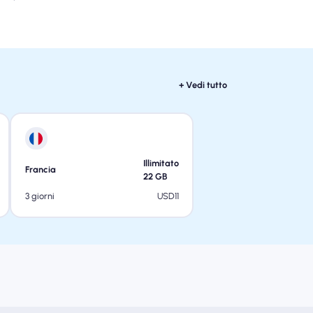
+ Vedi tutto
Illimitato
Francia
22
GB
USD
11
3 giorni