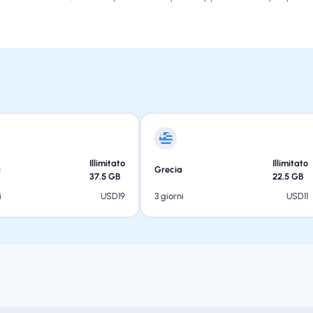
Illimitato
Illimitato
a
Grecia
37.5
GB
22.5
GB
USD
19
USD
11
i
3 giorni