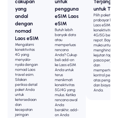
cakupan
untuk
Terjangka
yang
pengguna
untuk Turi
Pilih paket
andal
eSIM Laos
prabayar kami
dengan
eSIM
Laos eSIM unt
Butuh lebih
konektivitas
nomad
banyak data
4G/5G bebas
Laos eSIM
atau
repot. Bayar di
Mengalami
memperluas
muka untuk
konektivitas
rencana
menghindari
4G yang
Anda? Cukup
kejutan tagiha
menyala-
beli add-on
pasca perjala
nyala dengan
ke Laos eSIM
dan
nomad Laos
Anda untuk
mempertahan
travel esim.
terus
kontrol penuh
Silakan
menikmati
atas penggun
periksa detail
konektivitas
dan biaya dat
paket Anda
5G/4G yang
Anda.
untuk
mulus. Ketika
ketersediaan
rencana awal
dan
Anda
kecepatan
berakhir, add-
jaringan
on Anda