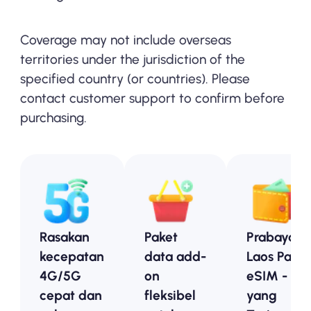
Coverage may not include overseas
territories under the jurisdiction of the
specified country (or countries). Please
contact customer support to confirm before
purchasing.
Rasakan
Paket
Prabayar
kecepatan
data add-
Laos Paket
4G/5G
on
eSIM - Op
cepat dan
fleksibel
yang