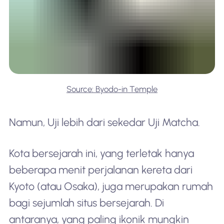
Source: Byodo-in Temple
Namun, Uji lebih dari sekedar Uji Matcha.
Kota bersejarah ini, yang terletak hanya
beberapa menit perjalanan kereta dari
Kyoto (atau Osaka), juga merupakan rumah
bagi sejumlah situs bersejarah. Di
antaranya, yang paling ikonik mungkin