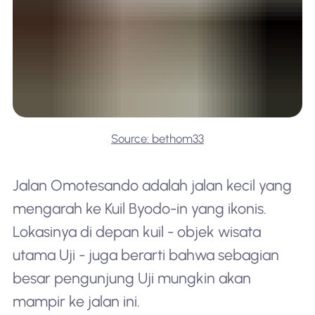
Source: bethom33
Jalan Omotesando adalah jalan kecil yang
mengarah ke Kuil Byodo-in yang ikonis.
Lokasinya di depan kuil - objek wisata
utama Uji - juga berarti bahwa sebagian
besar pengunjung Uji mungkin akan
mampir ke jalan ini.