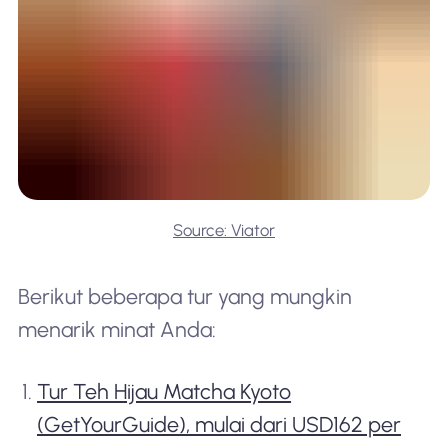
Source: Viator
Berikut beberapa tur yang mungkin
menarik minat Anda:
Tur Teh Hijau Matcha Kyoto
(GetYourGuide), mulai dari USD162 per