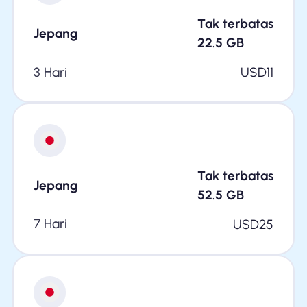
Tak terbatas
Jepang
22.5
GB
3 Hari
USD
11
Tak terbatas
Jepang
52.5
GB
7 Hari
USD
25