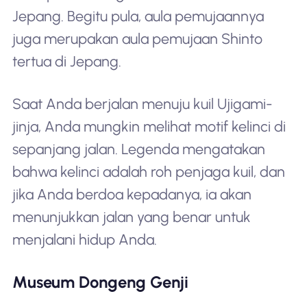
Jepang. Begitu pula, aula pemujaannya
juga merupakan aula pemujaan Shinto
tertua di Jepang.
Saat Anda berjalan menuju kuil Ujigami-
jinja, Anda mungkin melihat motif kelinci di
sepanjang jalan. Legenda mengatakan
bahwa kelinci adalah roh penjaga kuil, dan
jika Anda berdoa kepadanya, ia akan
menunjukkan jalan yang benar untuk
menjalani hidup Anda.
Museum Dongeng Genji