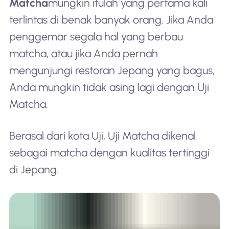
Matcha
mungkin itulah yang pertama kali
terlintas di benak banyak orang. Jika Anda
penggemar segala hal yang berbau
matcha, atau jika Anda pernah
mengunjungi restoran Jepang yang bagus,
Anda mungkin tidak asing lagi dengan Uji
Matcha.
Berasal dari kota Uji, Uji Matcha dikenal
sebagai matcha dengan kualitas tertinggi
di Jepang.