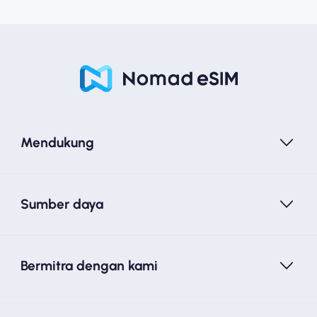
Mendukung
Sumber daya
Bermitra dengan kami