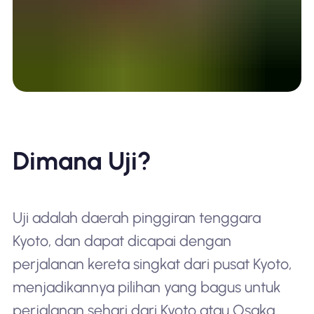
Dimana Uji?
Uji adalah daerah pinggiran tenggara
Kyoto, dan dapat dicapai dengan
perjalanan kereta singkat dari pusat Kyoto,
menjadikannya pilihan yang bagus untuk
perjalanan sehari dari Kyoto atau Osaka.