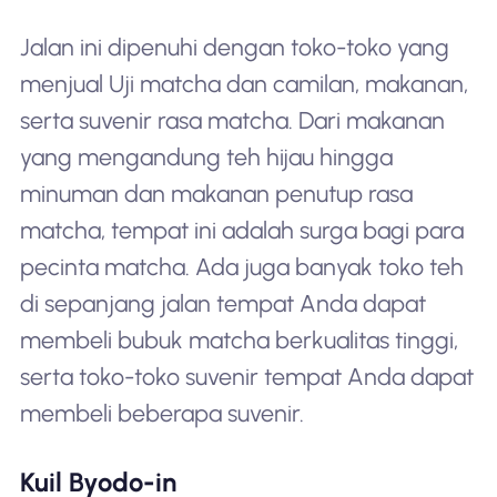
Jalan ini dipenuhi dengan toko-toko yang
menjual Uji matcha dan camilan, makanan,
serta suvenir rasa matcha. Dari makanan
yang mengandung teh hijau hingga
minuman dan makanan penutup rasa
matcha, tempat ini adalah surga bagi para
pecinta matcha. Ada juga banyak toko teh
di sepanjang jalan tempat Anda dapat
membeli bubuk matcha berkualitas tinggi,
serta toko-toko suvenir tempat Anda dapat
membeli beberapa suvenir.
Kuil Byodo-in