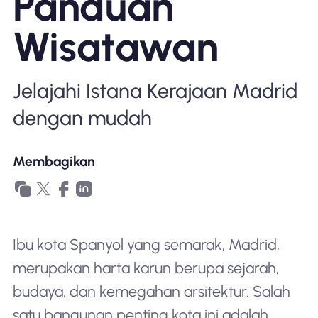
Panduan
Mengapa Nomad eSIM
Wisatawan
Menggunakan eSIM
Jelajahi Istana Kerajaan Madrid
dengan mudah
Untuk bisnis
Membagikan
Ibu kota Spanyol yang semarak, Madrid,
merupakan harta karun berupa sejarah,
budaya, dan kemegahan arsitektur. Salah
satu bangunan penting kota ini adalah