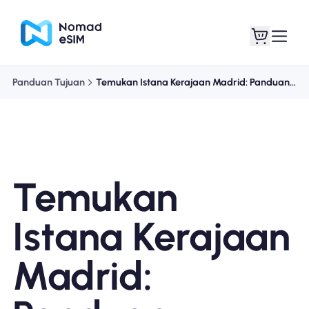
Panduan Tujuan
Temukan Istana Kerajaan Madrid: Panduan Wisatawan
Masuk daftar
eSIM saya
Temukan
Paket Toko
Istana Kerajaan
Madrid:
Tentang eSIM