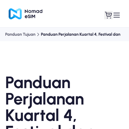
Panduan Tujuan
Panduan Perjalanan Kuartal 4, Festival dan
Masuk daftar
eSIM saya
Panduan
Paket Toko
Perjalanan
Kuartal 4,
Tentang eSIM