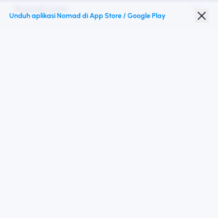
Nomad esim
Unduh aplikasi Nomad di App Store / Google Play
Diskon Pelajar
Destinasi teratas
Ikuti kami
Ketentuan Layanan
Kebijakan pribadi