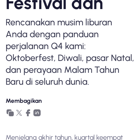
Festival dan
Mengapa Nomad eSIM
Rencanakan musim liburan
Menggunakan eSIM
Anda dengan panduan
perjalanan Q4 kami:
Oktoberfest, Diwali, pasar Natal,
Untuk bisnis
dan perayaan Malam Tahun
Baru di seluruh dunia.
Membagikan
Menjelang akhir tahun, kuartal keempat