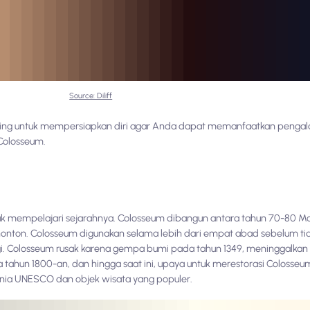
Source: Diliff
ting untuk mempersiapkan diri agar Anda dapat memanfaatkan pengal
 Colosseum.
 mempelajari sejarahnya. Colosseum dibangun antara tahun 70-80 Mas
nton. Colosseum digunakan selama lebih dari empat abad sebelum tid
gi. Colosseum rusak karena gempa bumi pada tahun 1349, meninggalkan 
da tahun 1800-an, dan hingga saat ini, upaya untuk merestorasi Colosse
Dunia UNESCO dan objek wisata yang populer.