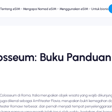
Tentang eSIM
Mengapa Nomad eSIM
Menggunakan eSIM
Untuk bisnis
losseum: Buku Panduan
, Colosseum di Roma, Italia merupakan objek wisata yang wajib dikunjun
 juga dikenal sebagai Amfiteater Flavia, merupakan bukti kemegahan d
teater Romawi terbesar, dan pernah menjadi tempat penyelenggaraan 
n bangunannya yang megah telah teruji oleh waktu, bertahan dari ben