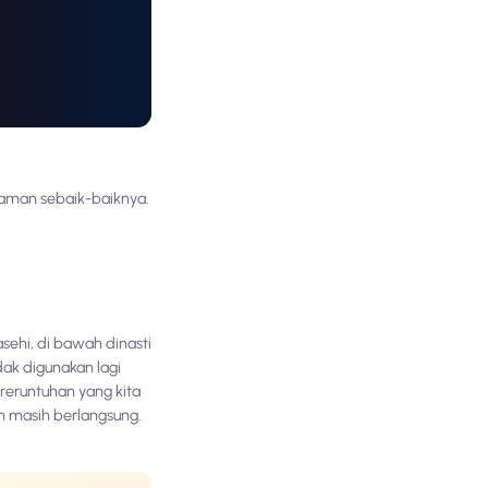
aman sebaik-baiknya.
ehi, di bawah dinasti
ak digunakan lagi
reruntuhan yang kita
um masih berlangsung.