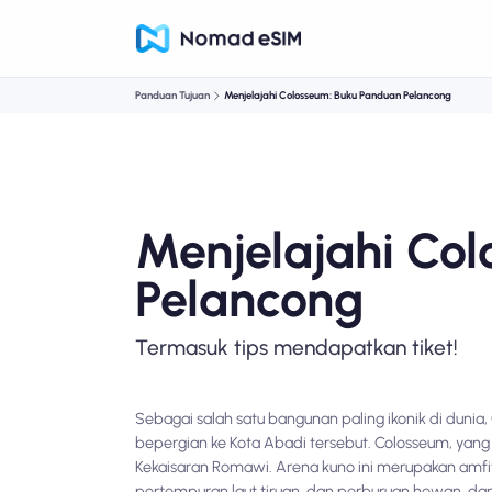
Panduan Tujuan
Menjelajahi Colosseum: Buku Panduan Pelancong
Menjelajahi Co
Pelancong
Termasuk tips mendapatkan tiket!
Sebagai salah satu bangunan paling ikonik di dunia
bepergian ke Kota Abadi tersebut. Colosseum, yang
Kekaisaran Romawi. Arena kuno ini merupakan amfi
pertempuran laut tiruan, dan perburuan hewan, da