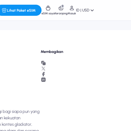
0
ID | USD
Lihat Paket eSIM
eSIM saya
Keranjang
Masuk
Membagikan
gi bagi siapa pun yang
an kekuatan
kontes gladiator,
cana alam dan perang.