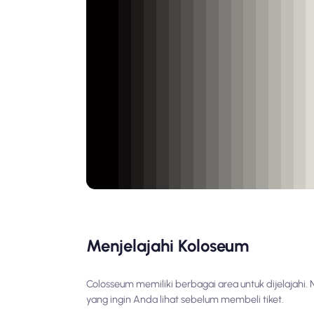
Menjelajahi Koloseum
Colosseum memiliki berbagai area untuk dijelajahi.
yang ingin Anda lihat sebelum membeli tiket.