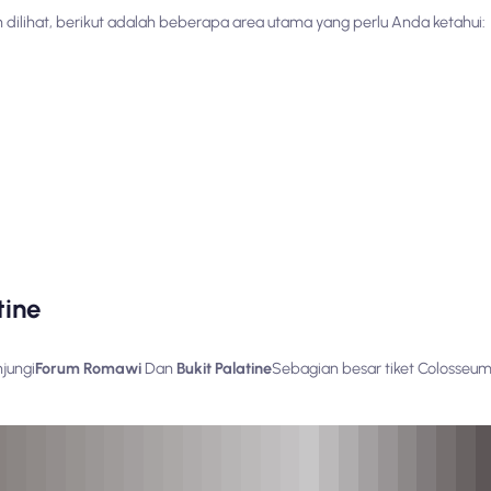
lihat, berikut adalah beberapa area utama yang perlu Anda ketahui:
tine
jungi
Forum Romawi
Dan
Bukit Palatine
Sebagian besar tiket Colosseum y