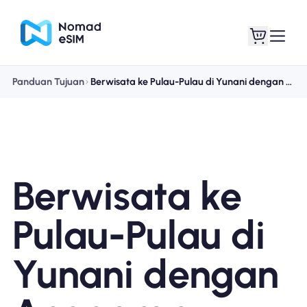
Panduan Tujuan
Berwisata ke Pulau-Pulau di Yunani dengan Anggaran Terbatas: Panduan Musim Panas Terbaik Anda
Masuk daftar
eSIM saya
Berwisata ke
Paket Toko
Pulau-Pulau di
Yunani dengan
Tentang eSIM