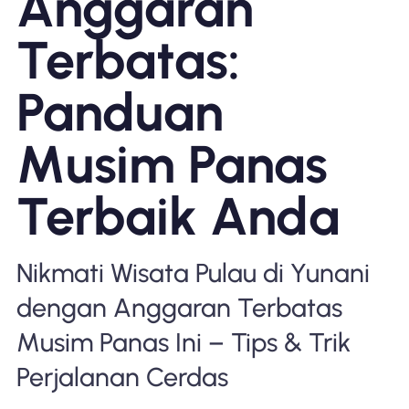
Anggaran
Mengapa Nomad eSIM
Terbatas:
Panduan
Menggunakan eSIM
Musim Panas
Untuk bisnis
Terbaik Anda
Nikmati Wisata Pulau di Yunani
dengan Anggaran Terbatas
Musim Panas Ini – Tips & Trik
Perjalanan Cerdas