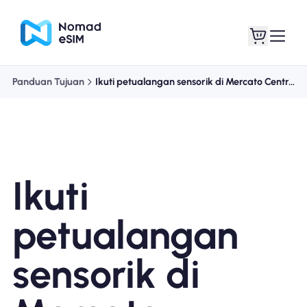
Panduan Tujuan
Ikuti petualangan sensorik di Mercato Centrale Firenze
Masuk daftar
eSIM saya
Ikuti
Paket Toko
petualangan
sensorik di
Tentang eSIM