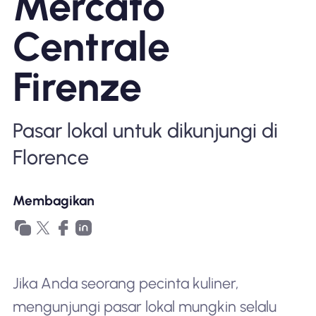
Mercato
Mengapa Nomad eSIM
Centrale
Firenze
Menggunakan eSIM
Pasar lokal untuk dikunjungi di
Untuk bisnis
Florence
Membagikan
Jika Anda seorang pecinta kuliner,
mengunjungi pasar lokal mungkin selalu