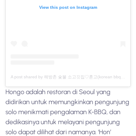
View this post on Instagram
A post shared by 해방촌 숯불 소고깃집♡혼고(korean bbq) (@hongo4624)
Hongo adalah restoran di Seoul yang
didirikan untuk memungkinkan pengunjung
solo menikmati pengalaman K-BBQ, dan
dedikasinya untuk melayani pengunjung
solo dapat dilihat dari namanya. ‘Hon’