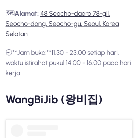
🗺️
Alamat:
48 Seocho-daero 78-gil,
Seocho-dong, Seocho-gu, Seoul, Korea
Selatan
🕤**Jam buka:**11.30 - 23.00 setiap hari,
waktu istirahat pukul 14.00 - 16.00 pada hari
kerja
WangBiJib (왕비집)