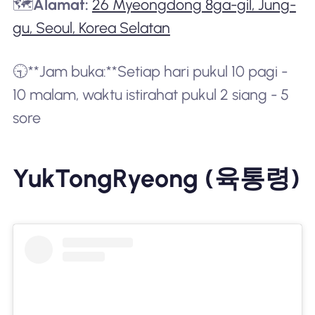
🗺️
Alamat:
26 Myeongdong 8ga-gil, Jung-
gu, Seoul, Korea Selatan
🕤**Jam buka:**Setiap hari pukul 10 pagi -
10 malam, waktu istirahat pukul 2 siang - 5
sore
YukTongRyeong (육통령)