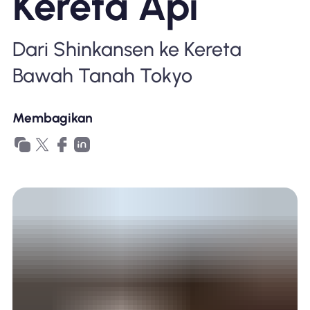
Kereta Api
Mengapa Nomad eSIM
Dari Shinkansen ke Kereta
Menggunakan eSIM
Bawah Tanah Tokyo
Membagikan
Untuk bisnis