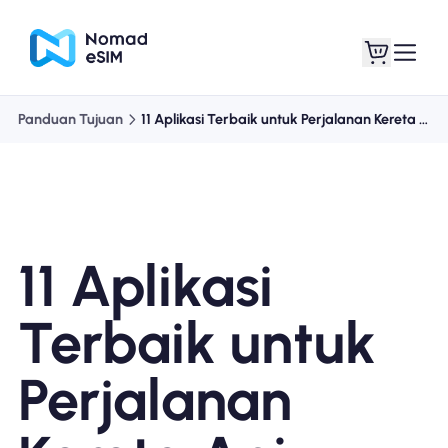
Panduan Tujuan
11 Aplikasi Terbaik untuk Perjalanan Kereta Api
Masuk daftar
eSIM saya
11 Aplikasi
Paket Toko
Terbaik untuk
Perjalanan
Tentang eSIM