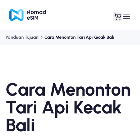
Panduan Tujuan
Cara Menonton Tari Api Kecak Bali
Masuk daftar
eSIM saya
Cara Menonton
Paket Toko
Tari Api Kecak
Bali
Tentang eSIM