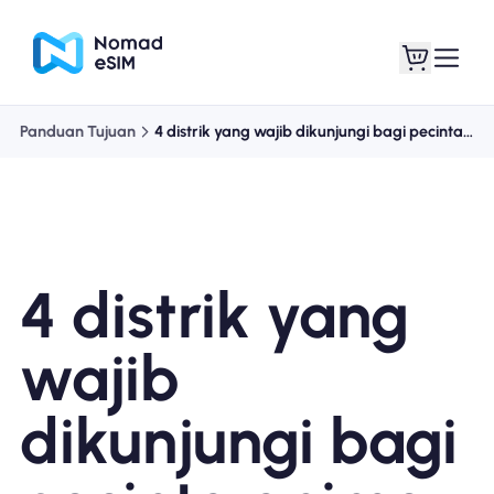
Panduan Tujuan
4 distrik yang wajib dikunjungi bagi pecinta anime
Masuk daftar
eSIM saya
4 distrik yang
Paket Toko
wajib
dikunjungi bagi
Tentang eSIM