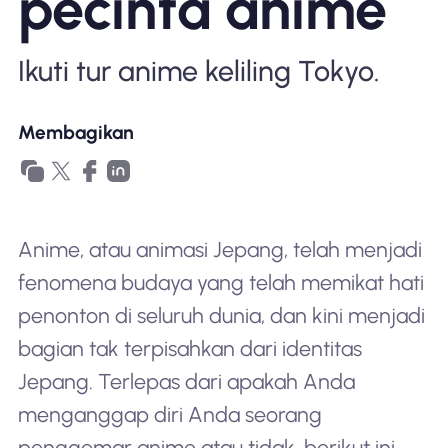
pecinta anime
Mengapa Nomad eSIM
Ikuti tur anime keliling Tokyo.
Menggunakan eSIM
Membagikan
Untuk bisnis
Anime, atau animasi Jepang, telah menjadi
fenomena budaya yang telah memikat hati
penonton di seluruh dunia, dan kini menjadi
bagian tak terpisahkan dari identitas
Jepang. Terlepas dari apakah Anda
menganggap diri Anda seorang
penggemar anime atau tidak, berikut ini