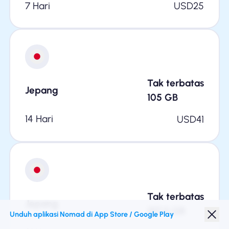
7 Hari
USD
25
Tak terbatas
Jepang
105
GB
14 Hari
USD
41
Tak terbatas
Jepang
157.5
GB
Unduh aplikasi Nomad di App Store / Google Play