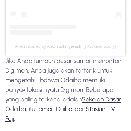
A post shared by Alex Yuuki Igarashi (@boxesofpocky)
Jika Anda tumbuh besar sambil menonton
Digimon, Anda juga akan tertarik untuk
mengetahui bahwa Odaiba memiliki
banyak lokasi nyata Digimon. Beberapa
yang paling terkenal adalah
Sekolah Dasar
Odaiba
, itu
Taman Daiba
, dan
Stasiun TV
Fuji
.