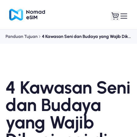
Panduan Tujuan
4 Kawasan Seni dan Budaya yang Wajib Dikunjungi di Shanghai
Masuk daftar
eSIM saya
4 Kawasan Seni
Paket Toko
dan Budaya
yang Wajib
Tentang eSIM