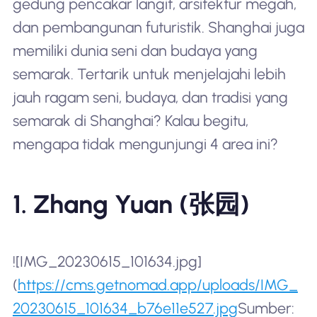
gedung pencakar langit, arsitektur megah,
dan pembangunan futuristik. Shanghai juga
memiliki dunia seni dan budaya yang
semarak. Tertarik untuk menjelajahi lebih
jauh ragam seni, budaya, dan tradisi yang
semarak di Shanghai? Kalau begitu,
mengapa tidak mengunjungi 4 area ini?
1. Zhang Yuan (张园)
![IMG_20230615_101634.jpg]
(
https://cms.getnomad.app/uploads/IMG_
20230615_101634_b76e11e527.jpg
Sumber: