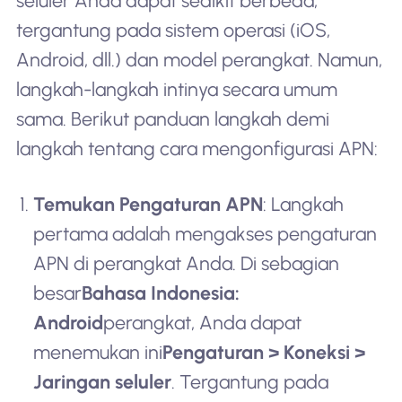
seluler Anda dapat sedikit berbeda,
tergantung pada sistem operasi (iOS,
Android, dll.) dan model perangkat. Namun,
langkah-langkah intinya secara umum
sama. Berikut panduan langkah demi
langkah tentang cara mengonfigurasi APN:
Temukan Pengaturan APN
: Langkah
pertama adalah mengakses pengaturan
APN di perangkat Anda. Di sebagian
besar
Bahasa Indonesia:
Android
perangkat, Anda dapat
menemukan ini
Pengaturan > Koneksi >
Jaringan seluler
. Tergantung pada