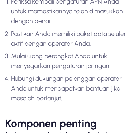
Periksa kembali pengaturan APN Anda
untuk memastikannya telah dimasukkan
dengan benar.
Pastikan Anda memiliki paket data seluler
aktif dengan operator Anda.
Mulai ulang perangkat Anda untuk
menyegarkan pengaturan jaringan.
Hubungi dukungan pelanggan operator
Anda untuk mendapatkan bantuan jika
masalah berlanjut.
Komponen penting