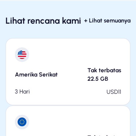
Lihat rencana kami
+ Lihat semuanya
Tak terbatas
Amerika Serikat
22.5
GB
3 Hari
USD
11