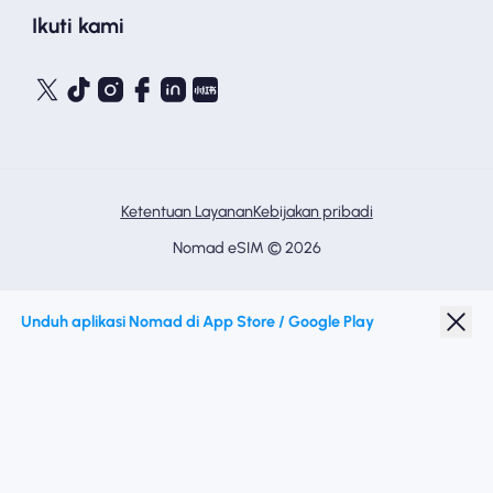
Ikuti kami
Ketentuan Layanan
Kebijakan pribadi
Nomad eSIM © 2026
Unduh aplikasi Nomad di App Store / Google Play