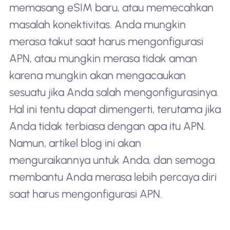
memasang eSIM baru, atau memecahkan
masalah konektivitas. Anda mungkin
merasa takut saat harus mengonfigurasi
APN, atau mungkin merasa tidak aman
karena mungkin akan mengacaukan
sesuatu jika Anda salah mengonfigurasinya.
Hal ini tentu dapat dimengerti, terutama jika
Anda tidak terbiasa dengan apa itu APN.
Namun, artikel blog ini akan
menguraikannya untuk Anda, dan semoga
membantu Anda merasa lebih percaya diri
saat harus mengonfigurasi APN.