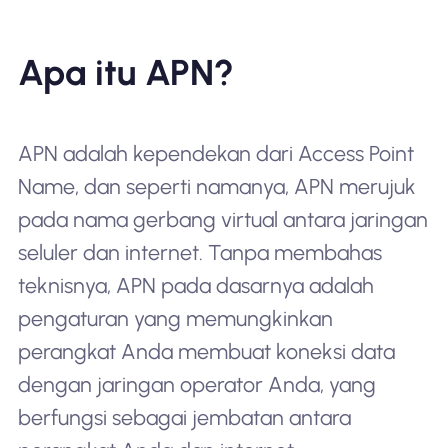
Apa itu APN?
APN adalah kependekan dari Access Point
Name, dan seperti namanya, APN merujuk
pada nama gerbang virtual antara jaringan
seluler dan internet. Tanpa membahas
teknisnya, APN pada dasarnya adalah
pengaturan yang memungkinkan
perangkat Anda membuat koneksi data
dengan jaringan operator Anda, yang
berfungsi sebagai jembatan antara