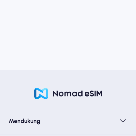
Mendukung