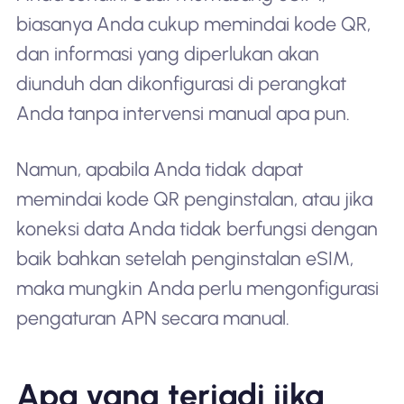
biasanya Anda cukup memindai kode QR,
dan informasi yang diperlukan akan
diunduh dan dikonfigurasi di perangkat
Anda tanpa intervensi manual apa pun.
Namun, apabila Anda tidak dapat
memindai kode QR penginstalan, atau jika
koneksi data Anda tidak berfungsi dengan
baik bahkan setelah penginstalan eSIM,
maka mungkin Anda perlu mengonfigurasi
pengaturan APN secara manual.
Apa yang terjadi jika