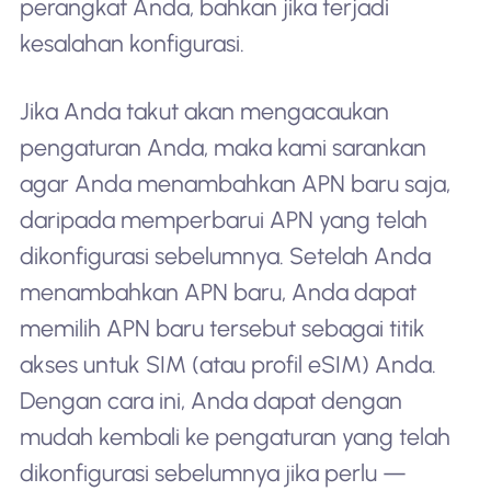
perangkat Anda, bahkan jika terjadi
kesalahan konfigurasi.
Jika Anda takut akan mengacaukan
pengaturan Anda, maka kami sarankan
agar Anda menambahkan APN baru saja,
daripada memperbarui APN yang telah
dikonfigurasi sebelumnya. Setelah Anda
menambahkan APN baru, Anda dapat
memilih APN baru tersebut sebagai titik
akses untuk SIM (atau profil eSIM) Anda.
Dengan cara ini, Anda dapat dengan
mudah kembali ke pengaturan yang telah
dikonfigurasi sebelumnya jika perlu —