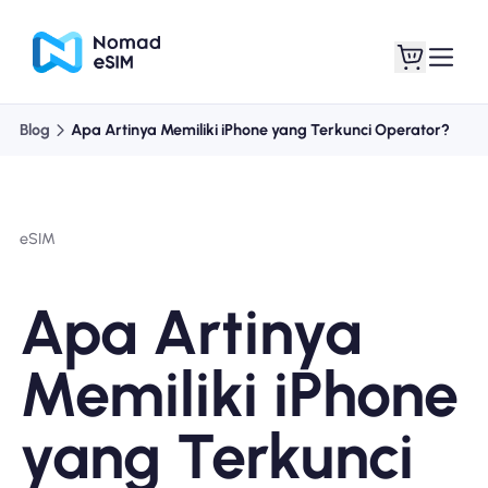
Blog
Apa Artinya Memiliki iPhone yang Terkunci Operator?
Masuk daftar
eSIM saya
eSIM
Paket Toko
Apa Artinya
Memiliki iPhone
Tentang eSIM
yang Terkunci