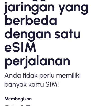
jaringan yang
Mengapa Nomad eSIM
berbeda
Menggunakan eSIM
dengan satu
eSIM
Untuk bisnis
perjalanan
Anda tidak perlu memiliki
banyak kartu SIM!
Membagikan