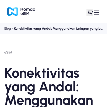
Blog
Konektivitas yang Andal: Menggunakan jaringan yang berbeda dengan satu eSIM perjalanan
Masuk daftar
eSIM saya
eSIM
Paket Toko
Konektivitas
yang Andal:
Tentang eSIM
Menggunakan