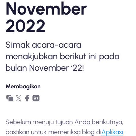
November
Mengapa Nomad eSIM
2022
Menggunakan eSIM
Simak acara-acara
menakjubkan berikut ini pada
Untuk bisnis
bulan November ‘22!
Membagikan
Sebelum menuju tujuan Anda berikutnya,
pastikan untuk memeriksa blog di
Aplikasi