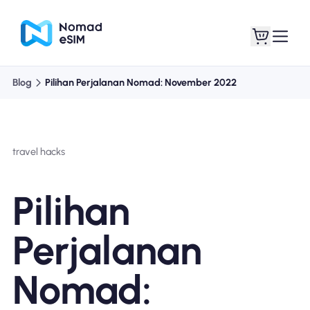
Blog
Pilihan Perjalanan Nomad: November 2022
Masuk daftar
eSIM saya
travel hacks
Paket Toko
Pilihan
Perjalanan
Tentang eSIM
Nomad: