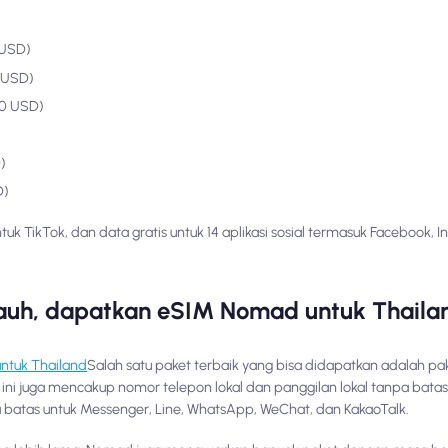
 USD)
4 USD)
70 USD)
)
D)
uk TikTok, dan data gratis untuk 14 aplikasi sosial termasuk Facebook, 
 jauh, dapatkan eSIM Nomad untuk Thaila
untuk Thailand
Salah satu paket terbaik yang bisa didapatkan adalah p
t ini juga mencakup nomor telepon lokal dan panggilan lokal tanpa bata
a batas untuk Messenger, Line, WhatsApp, WeChat, dan KakaoTalk.