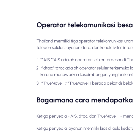
Operator telekomunikasi besa
Thailand memiliki tiga operator telekomunikasi u
telepon seluler, layanan data, dan konektivitas inter
**AIS:**AIS adalah operator seluler terbesar di T
**dtac:**dtac adalah operator seluler terkemuka
karena menawarkan keseimbangan yang baik anta
**TrueMove H:**TrueMove H berada dekat di bela
Bagaimana cara mendapatkan
Ketiga penyedia - AIS, dtac, dan TrueMove H - men
Ketiga penyedia layanan memiliki kios di aula keda