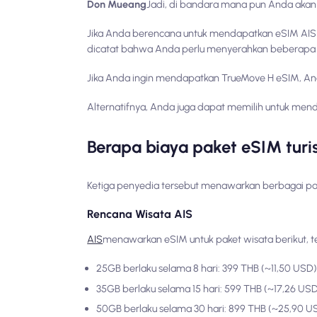
Don Mueang
Jadi, di bandara mana pun Anda akan
Jika Anda berencana untuk mendapatkan eSIM AIS 
dicatat bahwa Anda perlu menyerahkan beberapa 
Jika Anda ingin mendapatkan TrueMove H eSIM, An
Alternatifnya, Anda juga dapat memilih untuk mendap
Berapa biaya paket eSIM turi
Ketiga penyedia tersebut menawarkan berbagai pak
Rencana Wisata AIS
AIS
menawarkan eSIM untuk paket wisata berikut, t
25GB berlaku selama 8 hari: 399 THB (~11,50 USD)
35GB berlaku selama 15 hari: 599 THB (~17,26 US
50GB berlaku selama 30 hari: 899 THB (~25,90 U