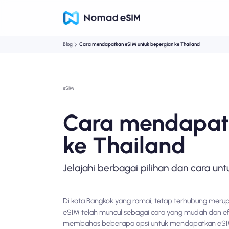
Blog
Cara mendapatkan eSIM untuk bepergian ke Thailand
eSIM
Cara mendapat
ke Thailand
Jelajahi berbagai pilihan dan cara u
Di kota Bangkok yang ramai, tetap terhubung meru
eSIM telah muncul sebagai cara yang mudah dan efis
membahas beberapa opsi untuk mendapatkan eSIM 