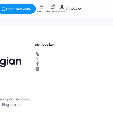
0
ID | USD
Lihat Paket eSIM
eSIM saya
Keranjang
Masuk
Membagikan
gian
emajuan teknologi,
 Blog ini akan