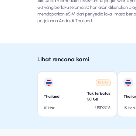
Jika Anda memerlukan eSIM untuk jangka waktu yan
GB yang berlaku selama 30 hari akan dikenakan bia
mendapatkan eSIM dari penyedia lokal, masa berla
perjalanan Anda di Thailand.
Lihat rencana kami
DI JUAL
Tak terbatas
Thailand
Thaila
50
GB
USD
20
16
10 Hari
15 Hari