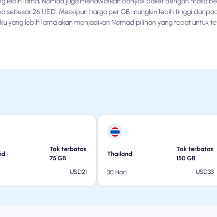
g lebih lama, Nomad juga menawarkan banyak paket dengan masa berla
ya sebesar 26 USD. Meskipun harga per GB mungkin lebih tinggi daripa
ku yang lebih lama akan menjadikan Nomad pilihan yang tepat untuk t
Tak terbatas
Tak terbatas
nd
Thailand
75
GB
150
GB
USD
21
USD
33
30 Hari