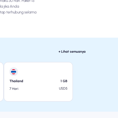
ku 30 hari. Paket 15
da jika Anda
etap terhubung selama
+ Lihat semuanya
Thailand
1
GB
USD
5
7 Hari