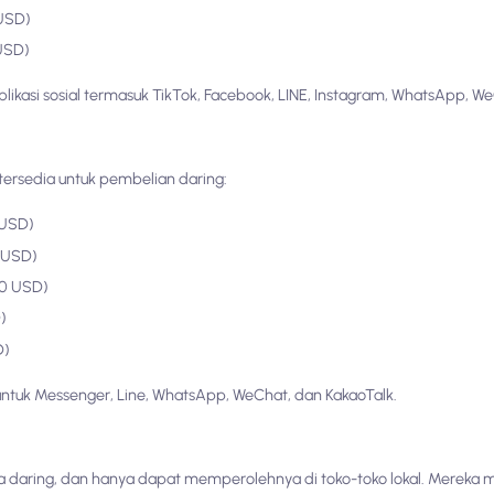
 USD)
 USD)
likasi sosial termasuk TikTok, Facebook, LINE, Instagram, WhatsApp, We
tersedia untuk pembelian daring:
 USD)
4 USD)
70 USD)
)
D)
ntuk Messenger, Line, WhatsApp, WeChat, dan KakaoTalk.
daring, dan hanya dapat memperolehnya di toko-toko lokal. Mereka m