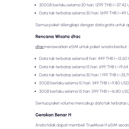
300GB berlaku selama 30 hari: 1299 THB (~37,42
Data tak terbatas selama 30 hari: 1699 THB (~49
Semua paket dilengkapi dengan data gratis untuk ap
Rencana Wisata dtac
dtac
menawarkan eSIM untuk paket wisata berikut, 
Data tak terbatas selama 8 hari: 449 THB (~12,60
Data tak terbatas selama 15 hari: 699 THB (~19,6
Data tak terbatas selama 30 hari: 1.199 THB (~33,
50GB berlaku selama 10 hari: 349 THB (~9,80 USD
30GB berlaku selama 15 hari: 599 THB (~16,80 US
Semua paket volume mencakup data tak terbatas u
Gerakan Benar H
Anda tidak dapat membeli TrueMove H eSIM secara 