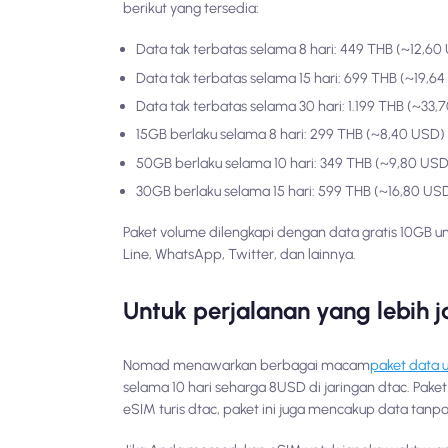
berikut yang tersedia:
Data tak terbatas selama 8 hari: 449 THB (~12,60
Data tak terbatas selama 15 hari: 699 THB (~19,6
Data tak terbatas selama 30 hari: 1.199 THB (~33,
15GB berlaku selama 8 hari: 299 THB (~8,40 USD)
50GB berlaku selama 10 hari: 349 THB (~9,80 USD
30GB berlaku selama 15 hari: 599 THB (~16,80 US
Paket volume dilengkapi dengan data gratis 10GB unt
Line, WhatsApp, Twitter, dan lainnya.
Untuk perjalanan yang lebih
Nomad menawarkan berbagai macam
paket data 
selama 10 hari seharga 8USD di jaringan dtac. Pake
eSIM turis dtac, paket ini juga mencakup data tanp