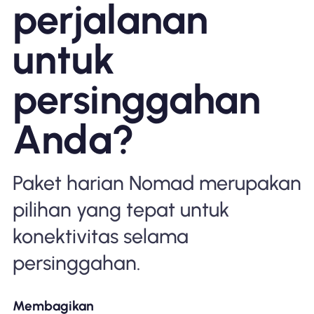
perjalanan
Mengapa Nomad eSIM
untuk
Menggunakan eSIM
persinggahan
Anda?
Untuk bisnis
Paket harian Nomad merupakan
pilihan yang tepat untuk
konektivitas selama
persinggahan.
Membagikan