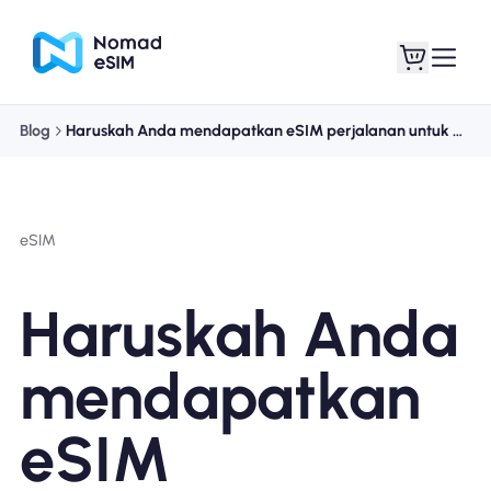
Blog
Haruskah Anda mendapatkan eSIM perjalanan untuk persinggahan Anda?
Masuk daftar
eSIM saya
eSIM
Paket Toko
Haruskah Anda
mendapatkan
Tentang eSIM
eSIM