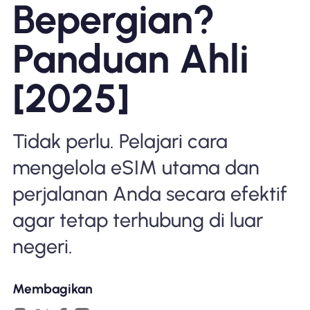
Bepergian?
Mengapa Nomad eSIM
Panduan Ahli
Menggunakan eSIM
[2025]
Untuk bisnis
Tidak perlu. Pelajari cara
mengelola eSIM utama dan
perjalanan Anda secara efektif
agar tetap terhubung di luar
negeri.
Membagikan