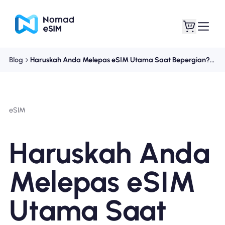
Blog
Haruskah Anda Melepas eSIM Utama Saat Bepergian? Panduan Ahli [2025]
Masuk daftar
eSIM saya
eSIM
Paket Toko
Haruskah Anda
Melepas eSIM
Tentang eSIM
Utama Saat