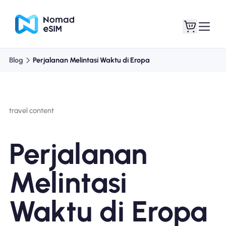
Blog
Perjalanan Melintasi Waktu di Eropa
Masuk daftar
eSIM saya
travel content
Paket Toko
Perjalanan
Melintasi
Tentang eSIM
Waktu di Eropa