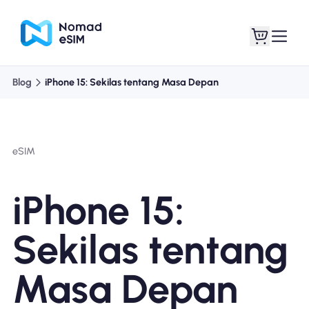
Blog
iPhone 15: Sekilas tentang Masa Depan
Masuk daftar
eSIM saya
eSIM
Paket Toko
iPhone 15:
Sekilas tentang
Tentang eSIM
Masa Depan