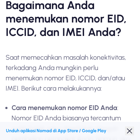
Bagaimana Anda
menemukan nomor EID,
ICCID, dan IMEI Anda?
Saat memecahkan masalah konektivitas,
terkadang Anda mungkin perlu
menemukan nomor EID, ICCID, dan/atau
IMEI. Berikut cara melakukannya:
Cara menemukan nomor EID Anda
:
Nomor EID Anda biasanya tercantum
pada kotak yang disertakan dengan
Unduh aplikasi Nomad di App Store / Google Play
pembelian perangkat Anda. Namun, jika