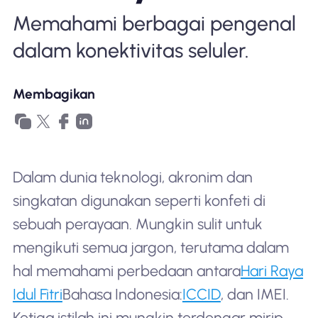
Mengapa Nomad eSIM
Memahami berbagai pengenal
dalam konektivitas seluler.
Menggunakan eSIM
Membagikan
Untuk bisnis
Dalam dunia teknologi, akronim dan
singkatan digunakan seperti konfeti di
sebuah perayaan. Mungkin sulit untuk
mengikuti semua jargon, terutama dalam
hal memahami perbedaan antara
Hari Raya
Idul Fitri
Bahasa Indonesia:
ICCID
, dan IMEI.
Ketiga istilah ini mungkin terdengar mirip,