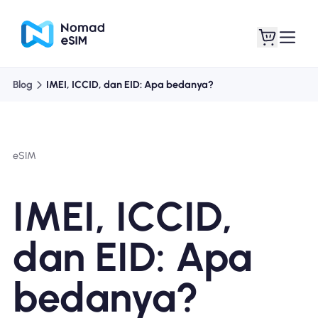
Blog
IMEI, ICCID, dan EID: Apa bedanya?
Masuk daftar
eSIM saya
eSIM
Paket Toko
IMEI, ICCID,
dan EID: Apa
Tentang eSIM
bedanya?