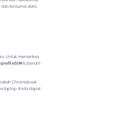
i dan konsumsi data
aru. Untuk memeriksa
i
profil eSIM
itu berarti
 apakah Chromebook
inya laptop Anda dapat