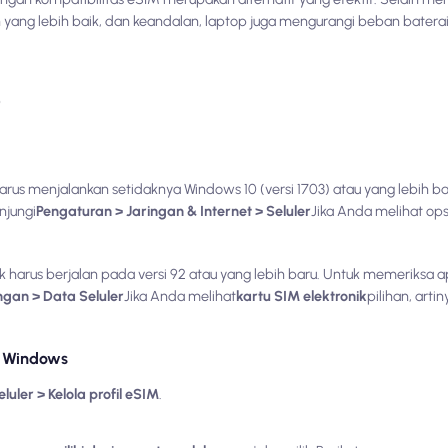
n yang lebih baik, dan keandalan, laptop juga mengurangi beban batera
p
s menjalankan setidaknya Windows 10 (versi 1703) atau yang lebih b
njungi
Pengaturan > Jaringan & Internet > Seluler
Jika Anda melihat ops
arus berjalan pada versi 92 atau yang lebih baru. Untuk memeriksa
ngan > Data Seluler
Jika Anda melihat
kartu SIM elektronik
pilihan, art
 Windows
luler > Kelola profil eSIM
.