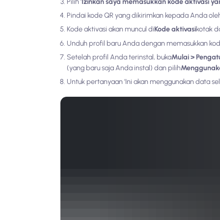
Pilih '
Izinkan saya memasukkan kode aktivasi yang
Pindai kode QR yang dikirimkan kepada Anda ol
Kode aktivasi akan muncul di
Kode aktivasi
kotak da
Unduh profil baru Anda dengan memasukkan kode k
Setelah profil Anda terinstal, buka
Mulai > Pengatu
(yang baru saja Anda instal) dan pilih
Menggunak
Untuk pertanyaan 'Ini akan menggunakan data selu