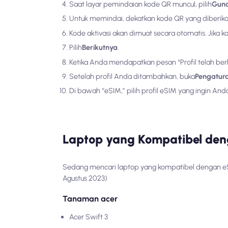
Saat layar pemindaian kode QR muncul, pilih
Guna
Untuk memindai, dekatkan kode QR yang diberik
Kode aktivasi akan dimuat secara otomatis. Jika k
Pilih
Berikutnya
.
Ketika Anda mendapatkan pesan “Profil telah berh
Setelah profil Anda ditambahkan, buka
Pengatura
Di bawah “eSIM,” pilih profil eSIM yang ingin And
Laptop yang Kompatibel de
Sedang mencari laptop yang kompatibel dengan eSI
Agustus 2023)
Tanaman acer
Acer Swift 3