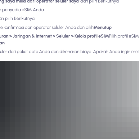
 saya miliki dari operator seluler saya
' dan pilih Berikutnya.
eh penyedia eSIM Anda.
n pilih Berikutnya.
onfirmasi dari operator seluler Anda dan pilih
Menutup
.
ran > Jaringan & Internet > Seluler > Kelola profil eSIM
Pilih profil eS
an
.
ler dari paket data Anda dan dikenakan biaya. Apakah Anda ingin melan