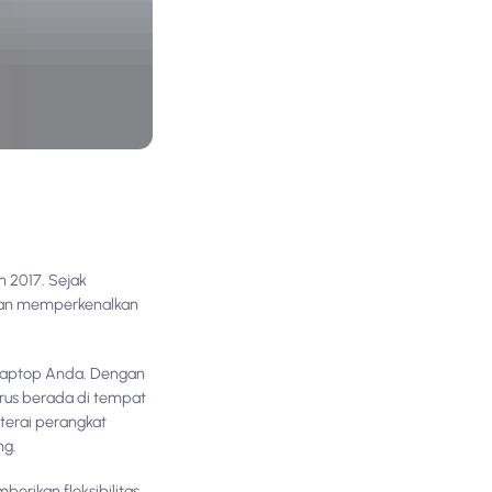
 2017. Sejak
engan memperkenalkan
 laptop Anda. Dengan
rus berada di tempat
terai perangkat
ng.
erikan fleksibilitas