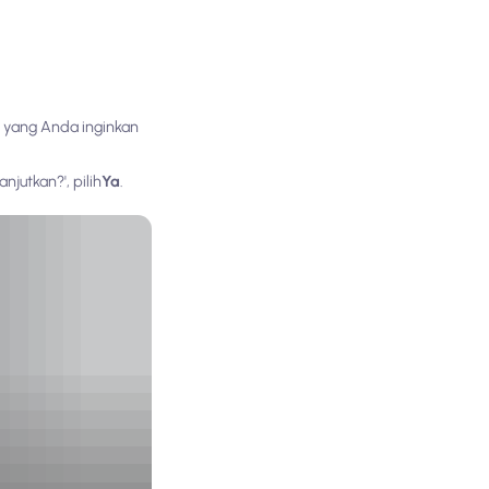
IM yang Anda inginkan
jutkan?', pilih
Ya
.