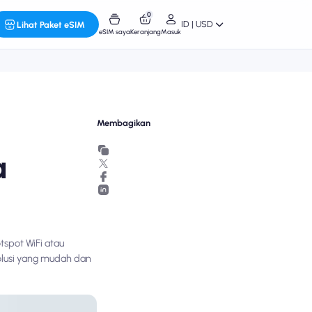
0
ID | USD
Lihat Paket eSIM
eSIM saya
Keranjang
Masuk
Membagikan
a
spot WiFi atau
olusi yang mudah dan