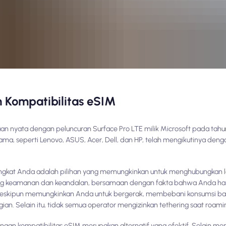
Kompatibilitas eSIM
n nyata dengan peluncuran Surface Pro LTE milik Microsoft pada tahun
ama, seperti Lenovo, ASUS, Acer, Dell, dan HP, telah mengikutinya d
perangkat Anda adalah pilihan yang memungkinkan untuk menghubungkan
ntang keamanan dan keandalan, bersamaan dengan fakta bahwa Anda ha
ler, meskipun memungkinkan Anda untuk bergerak, membebani konsumsi ba
ian. Selain itu, tidak semua operator mengizinkan tethering saat roami
ngan kompatibilitas eSIM merupakan alternatif yang efektif. Selain memb