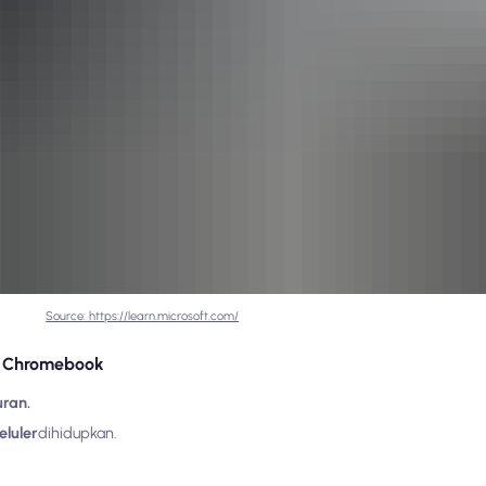
Source: https://learn.microsoft.com/
i Chromebook
ran.
eluler
dihidupkan.