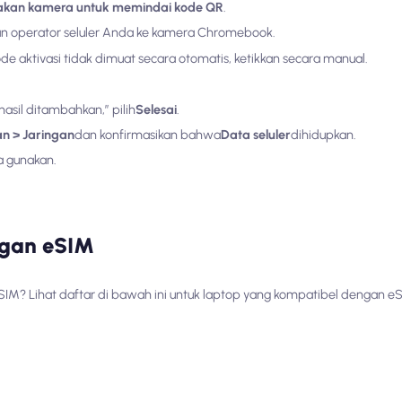
kan kamera untuk memindai kode QR
.
an operator seluler Anda ke kamera Chromebook.
ode aktivasi tidak dimuat secara otomatis, ketikkan secara manual.
asil ditambahkan,” pilih
Selesai
.
n > Jaringan
dan konfirmasikan bahwa
Data seluler
dihidupkan.
a gunakan.
ngan eSIM
M? Lihat daftar di bawah ini untuk laptop yang kompatibel dengan eSI