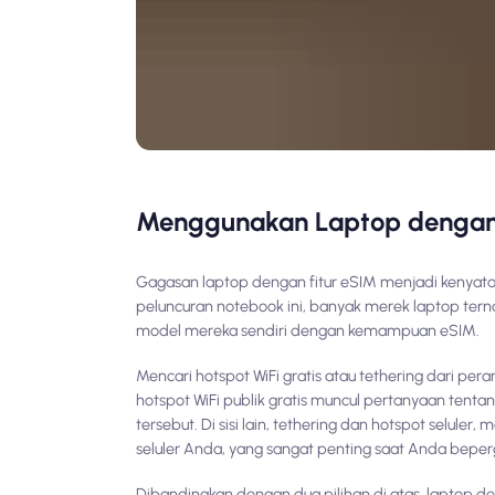
Menggunakan Laptop dengan 
Gagasan laptop dengan fitur eSIM menjadi kenyataa
peluncuran notebook ini, banyak merek laptop tern
model mereka sendiri dengan kemampuan eSIM.
Mencari hotspot WiFi gratis atau tethering dari 
hotspot WiFi publik gratis muncul pertanyaan te
tersebut. Di sisi lain, tethering dan hotspot selu
seluler Anda, yang sangat penting saat Anda beperg
Dibandingkan dengan dua pilihan di atas, laptop de