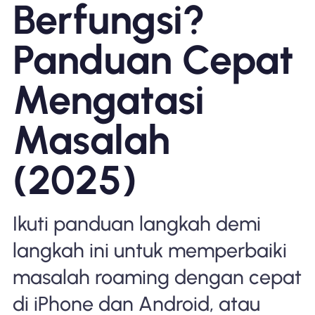
Berfungsi?
Mengapa Nomad eSIM
Panduan Cepat
Menggunakan eSIM
Mengatasi
Masalah
Untuk bisnis
(2025)
Ikuti panduan langkah demi
langkah ini untuk memperbaiki
masalah roaming dengan cepat
di iPhone dan Android, atau