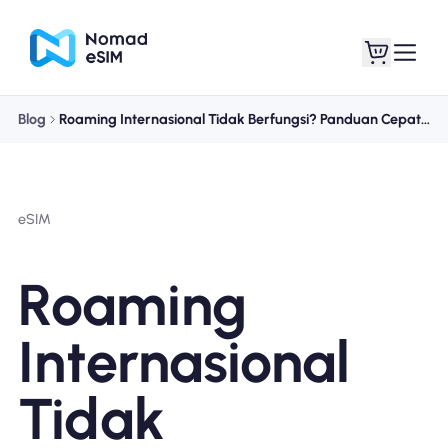
Blog
Roaming Internasional Tidak Berfungsi? Panduan Cepat Mengatasi Masalah (2025)
Masuk daftar
eSIM saya
eSIM
Paket Toko
Roaming
Internasional
Tentang eSIM
Tidak