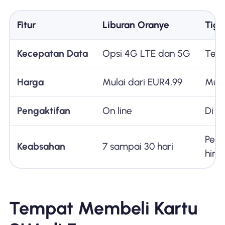
Fitur
Liburan Oranye
Tig
Kecepatan Data
Opsi 4G LTE dan 5G
Tekn
Harga
Mulai dari EUR4,99
Mula
Pengaktifan
On line
Di d
Perp
Keabsahan
7 sampai 30 hari
hing
Tempat Membeli Kartu