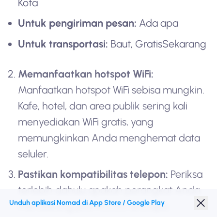
Kota
Untuk pengiriman pesan:
Ada apa
Untuk transportasi:
Baut, GratisSekarang
Memanfaatkan hotspot WiFi:
Manfaatkan hotspot WiFi sebisa mungkin.
Kafe, hotel, dan area publik sering kali
menyediakan WiFi gratis, yang
memungkinkan Anda menghemat data
seluler.
Pastikan kompatibilitas telepon:
Periksa
terlebih dahulu apakah perangkat Anda
Unduh aplikasi Nomad di App Store / Google Play
mendukung pita 4G/5G di Eropa.