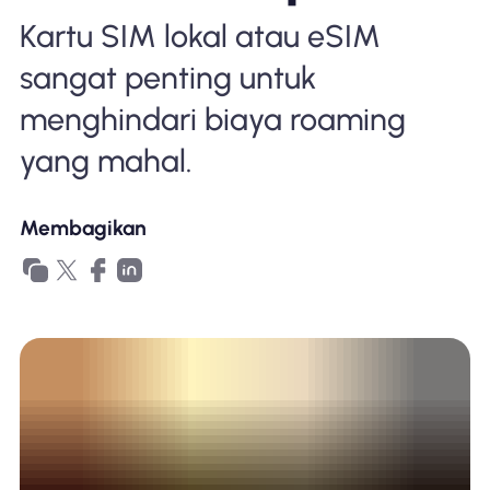
Mengapa Nomad eSIM
Kartu SIM lokal atau eSIM
sangat penting untuk
Menggunakan eSIM
menghindari biaya roaming
yang mahal.
Untuk bisnis
Membagikan