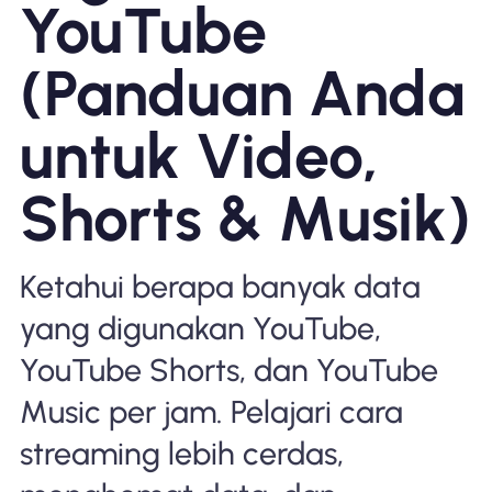
YouTube
Mengapa Nomad eSIM
(Panduan Anda
Menggunakan eSIM
untuk Video,
Shorts & Musik)
Untuk bisnis
Ketahui berapa banyak data
yang digunakan YouTube,
YouTube Shorts, dan YouTube
Music per jam. Pelajari cara
streaming lebih cerdas,