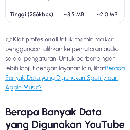
Tinggi (256kbps)
~3,5 MB
~210 MB
~
👉
Kiat profesional
Untuk meminimalkan
penggunaan, alihkan ke pemutaran audio
saja di pengaturan. Untuk perbandingan
lebih lanjut dengan layanan lain, lihat
Berapa
Banyak Data yang Digunakan Spotify dan
Apple Music?
Berapa Banyak Data
yang Digunakan YouTube