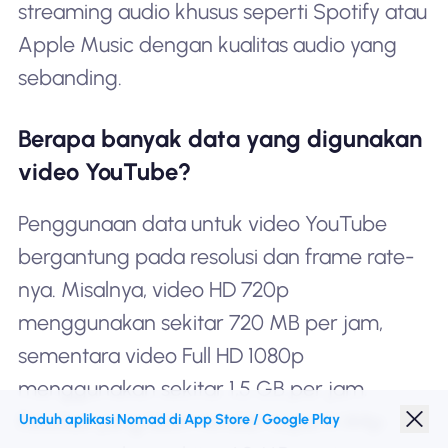
streaming audio khusus seperti Spotify atau
Apple Music dengan kualitas audio yang
sebanding.
Berapa banyak data yang digunakan
video YouTube?
Penggunaan data untuk video YouTube
bergantung pada resolusi dan frame rate-
nya. Misalnya, video HD 720p
menggunakan sekitar 720 MB per jam,
sementara video Full HD 1080p
menggunakan sekitar 1,5 GB per jam.
Resolusi yang lebih rendah seperti 144p
Unduh aplikasi Nomad di App Store / Google Play