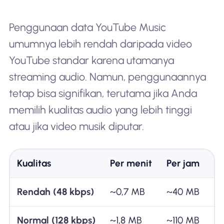
Penggunaan data YouTube Music
umumnya lebih rendah daripada video
YouTube standar karena utamanya
streaming audio. Namun, penggunaannya
tetap bisa signifikan, terutama jika Anda
memilih kualitas audio yang lebih tinggi
atau jika video musik diputar.
Kualitas
Per menit
Per jam
P
Rendah (48 kbps)
~0,7 MB
~40 MB
~
Normal (128 kbps)
~1,8 MB
~110 MB
~