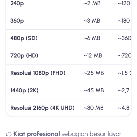
240p
~2 MB
~120 M
360p
~3 MB
~180 M
480p (SD)
~6 MB
~360 
720p (HD)
~12 MB
~720 
Resolusi 1080p (FHD)
~25 MB
~1,5 G
1440p (2K)
~45 MB
~2,7 G
Resolusi 2160p (4K UHD)
~80 MB
~4,8 G
👉
Kiat profesional
sebagian besar layar