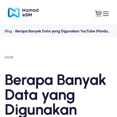
Blog
Berapa Banyak Data yang Digunakan YouTube (Panduan Anda untuk Video, Shorts & Musik)
Masuk daftar
eSIM saya
eSIM
Paket Toko
Berapa Banyak
Data yang
Tentang eSIM
Digunakan