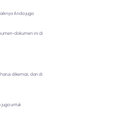
baiknya Anda juga
kumen-dokumen ini di
harus dikemas, dan di
 juga untuk