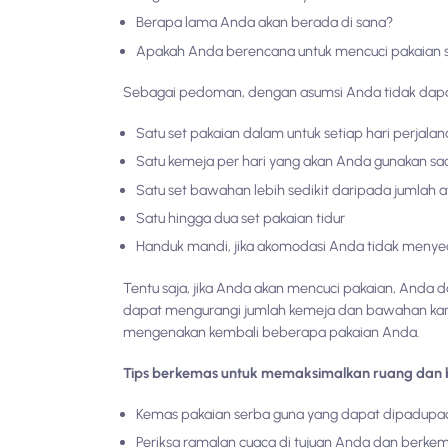
Berapa lama Anda akan berada di sana?
Apakah Anda berencana untuk mencuci pakaian 
Sebagai pedoman, dengan asumsi Anda tidak dapa
Satu set pakaian dalam untuk setiap hari perjala
Satu kemeja per hari yang akan Anda gunakan sa
Satu set bawahan lebih sedikit daripada jumlah 
Satu hingga dua set pakaian tidur
Handuk mandi, jika akomodasi Anda tidak meny
Tentu saja, jika Anda akan mencuci pakaian, Anda 
dapat mengurangi jumlah kemeja dan bawahan kar
mengenakan kembali beberapa pakaian Anda.
Tips berkemas untuk memaksimalkan ruang dan 
Kemas pakaian serba guna yang dapat dipadupa
Periksa ramalan cuaca di tujuan Anda dan berkema