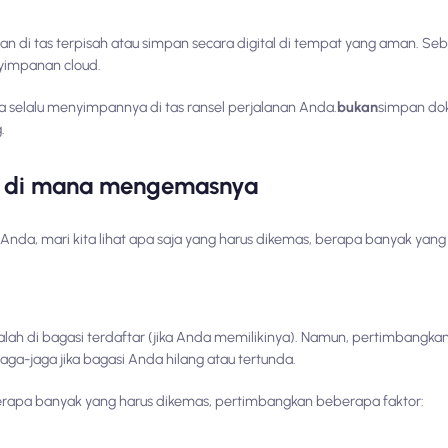
n di tas terpisah atau simpan secara digital di tempat yang aman. Se
nyimpanan cloud.
 selalu menyimpannya di tas ransel perjalanan Anda.
bukan
simpan do
.
n di mana mengemasnya
a, mari kita lihat apa saja yang harus dikemas, berapa banyak yang 
h di bagasi terdaftar (jika Anda memilikinya). Namun, pertimbangkan
jaga-jaga jika bagasi Anda hilang atau tertunda.
rapa banyak yang harus dikemas, pertimbangkan beberapa faktor: