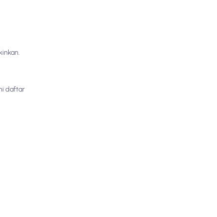
kinkan.
i daftar