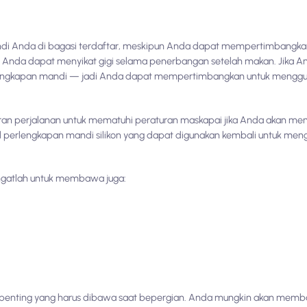
di Anda di bagasi terdaftar, meskipun Anda dapat mempertimbang
ga Anda dapat menyikat gigi selama penerbangan setelah makan. Jika 
erlengkapan mandi — jadi Anda dapat mempertimbangkan untuk mengg
ran perjalanan untuk mematuhi peraturan maskapai jika Anda akan 
l perlengkapan mandi silikon yang dapat digunakan kembali untuk me
ingatlah untuk membawa juga:
ng penting yang harus dibawa saat bepergian. Anda mungkin akan mem