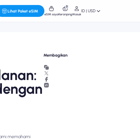
0
ID | USD
Lihat Paket eSIM
eSIM saya
Keranjang
Masuk
Membagikan
lanan:
dengan
, kami memahami