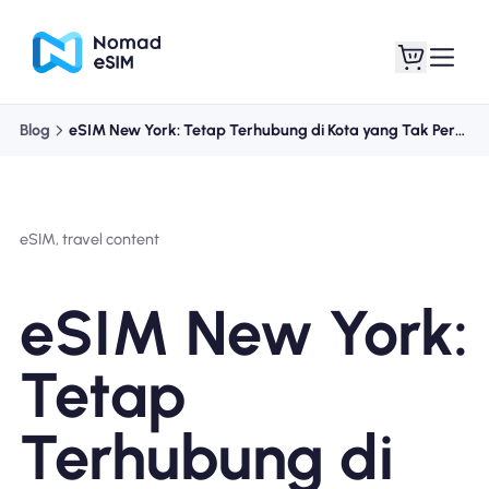
Blog
eSIM New York: Tetap Terhubung di Kota yang Tak Pernah Tidur
Masuk daftar
eSIM saya
eSIM, travel content
Paket Toko
eSIM New York:
Tetap
Tentang eSIM
Terhubung di