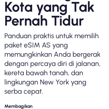
Kota yang Tak
Mengapa Nomad eSIM
Pernah Tidur
Menggunakan eSIM
Panduan praktis untuk memilih
paket eSIM AS yang
Untuk bisnis
memungkinkan Anda bergerak
dengan percaya diri di jalanan,
kereta bawah tanah, dan
lingkungan New York yang
serba cepat.
Membagikan