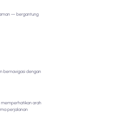
alaman — bergantung
an bernavigasi dengan
a memperhatikan arah
ama perjalanan