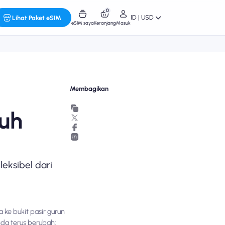
0
ID | USD
Lihat Paket eSIM
eSIM saya
Keranjang
Masuk
Membagikan
ruh
leksibel dari
ke bukit pasir gurun
nda terus berubah: