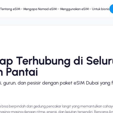
Tentang eSIM
Mengapa Nomad eSIM
Menggunakan eSIM
Untuk bisnis
ap Terhubung di Selu
n Pantai
, gurun, dan pesisir dengan paket eSIM Dubai yang f
 bisa berpindah dari gedung pencakar langit yang memantulkan cahaya 
masing-masing dengan ritme, energi, dan kejutan tersendiri. Rencana A