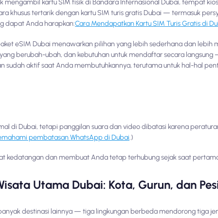
ngambil kartu SIM fisik di Bandara Internasional Dubai, tempat kios
ecara khusus tertarik dengan kartu SIM turis gratis Dubai — termasuk per
ng dapat Anda harapkan:
Cara Mendapatkan Kartu SIM Turis Gratis di Du
aket eSIM Dubai menawarkan pilihan yang lebih sederhana dan lebih m
 yang berubah-ubah, dan kebutuhan untuk mendaftar secara langsung
n sudah aktif saat Anda membutuhkannya, terutama untuk hal-hal penti
 di Dubai, tetapi panggilan suara dan video dibatasi karena peratur
emahami pembatasan WhatsApp di Dubai
.)
at kedatangan dan membuat Anda tetap terhubung sejak saat pertama b
sata Utama Dubai: Kota, Gurun, dan Pesi
banyak destinasi lainnya — tiga lingkungan berbeda mendorong tiga je