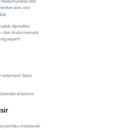
 telekomunikasi dan
syaratan dan cara
bai
.
udah diprediksi.
 — dan Anda memulai
ng seperti:
an setempat. Baca
erada di kota ini.
sir
nis perilaku wisatawan