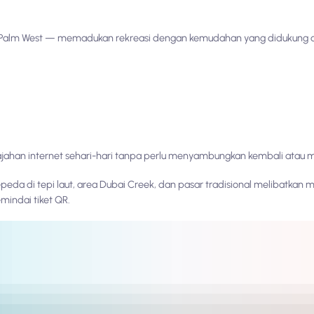
r, Palm West — memadukan rekreasi dengan kemudahan yang didukung ap
jahan internet sehari-hari tanpa perlu menyambungkan kembali atau me
epeda di tepi laut, area Dubai Creek, dan pasar tradisional melibatkan m
mindai tiket QR.