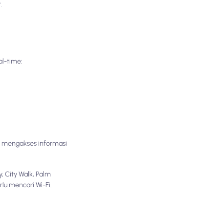
.
al-time:
 mengakses informasi
, City Walk, Palm
lu mencari Wi-Fi.