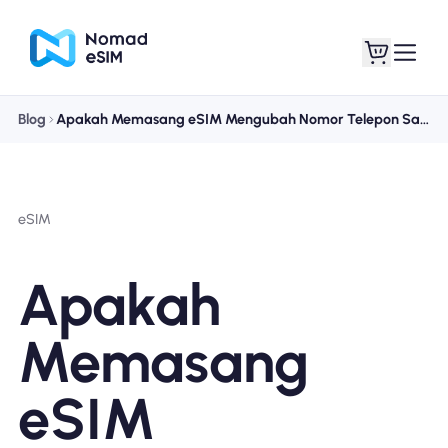
Blog
Apakah Memasang eSIM Mengubah Nomor Telepon Saya? Panduan Anda untuk Dual SIM & Konektivitas
Masuk daftar
eSIM saya
eSIM
Paket Toko
Apakah
Memasang
Tentang eSIM
eSIM