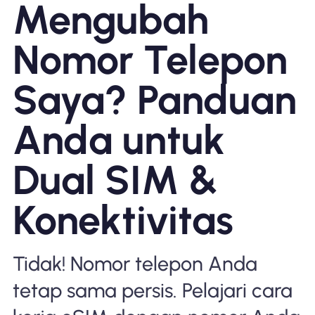
Mengubah
Mengapa Nomad eSIM
Nomor Telepon
Menggunakan eSIM
Saya? Panduan
Anda untuk
Untuk bisnis
Dual SIM &
Konektivitas
Tidak! Nomor telepon Anda
tetap sama persis. Pelajari cara