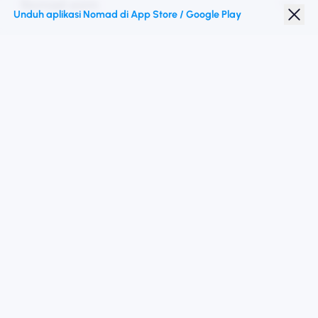
Nomad esim
Unduh aplikasi Nomad di App Store / Google Play
Diskon Pelajar
Destinasi teratas
Ikuti kami
Ketentuan Layanan
Kebijakan pribadi