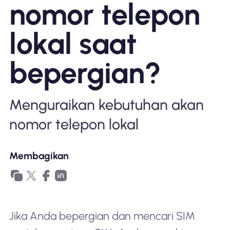
nomor telepon
Mengapa Nomad eSIM
lokal saat
Menggunakan eSIM
bepergian?
Untuk bisnis
Menguraikan kebutuhan akan
nomor telepon lokal
Membagikan
Jika Anda bepergian dan mencari SIM