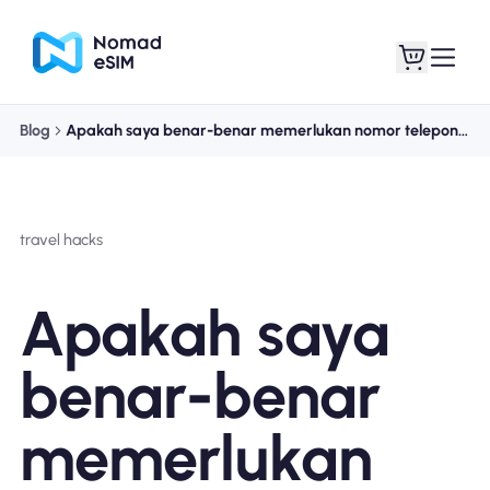
Blog
Apakah saya benar-benar memerlukan nomor telepon lokal saat bepergian?
Masuk daftar
eSIM saya
travel hacks
Paket Toko
Apakah saya
benar-benar
Tentang eSIM
memerlukan