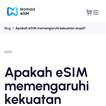
Blog
Apakah eSIM memengaruhi kekuatan sinyal?
Masuk daftar
eSIM saya
eSIM
Paket Toko
Apakah eSIM
memengaruhi
Tentang eSIM
kekuatan