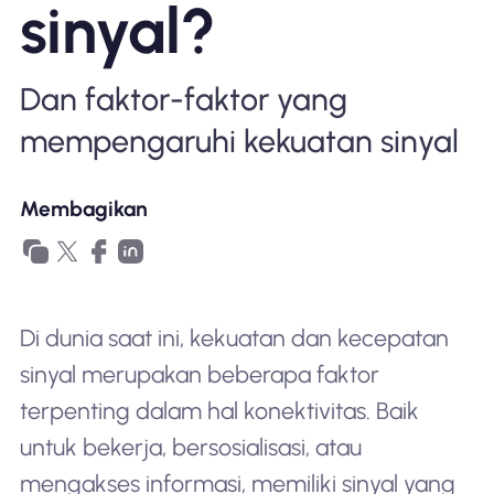
sinyal?
Mengapa Nomad eSIM
Dan faktor-faktor yang
Menggunakan eSIM
mempengaruhi kekuatan sinyal
Untuk bisnis
Membagikan
Di dunia saat ini, kekuatan dan kecepatan
sinyal merupakan beberapa faktor
terpenting dalam hal konektivitas. Baik
untuk bekerja, bersosialisasi, atau
mengakses informasi, memiliki sinyal yang