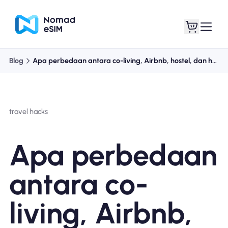
Blog
Apa perbedaan antara co-living, Airbnb, hostel, dan hotel?
Masuk daftar
eSIM saya
travel hacks
Paket Toko
Apa perbedaan
antara co-
Tentang eSIM
living, Airbnb,