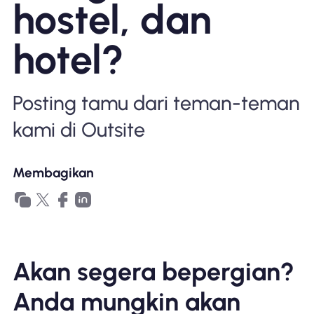
hostel, dan
Mengapa Nomad eSIM
hotel?
Menggunakan eSIM
Posting tamu dari teman-teman
kami di Outsite
Untuk bisnis
Membagikan
Akan segera bepergian?
Anda mungkin akan