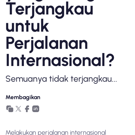
Terjangkau
Mengapa Nomad eSIM
untuk
Menggunakan eSIM
Perjalanan
Internasional?
Untuk bisnis
Semuanya tidak terjangkau...
Membagikan
Melakukan perjalanan internasional