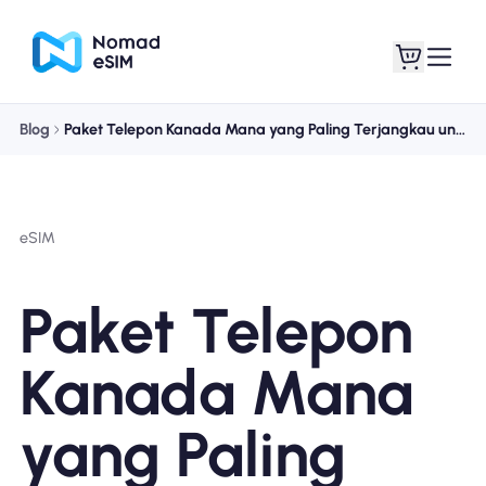
Blog
Paket Telepon Kanada Mana yang Paling Terjangkau untuk Perjalanan Internasional?
Masuk daftar
eSIM saya
eSIM
Paket Toko
Paket Telepon
Kanada Mana
Tentang eSIM
yang Paling