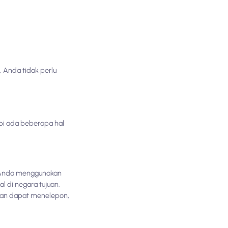
, Anda tidak perlu
pi ada beberapa hal
ka Anda menggunakan
l di negara tujuan.
 akan dapat menelepon,