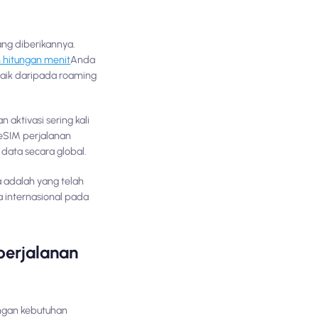
ang diberikannya.
 hitungan menit
Anda
baik daripada roaming
ktivasi sering kali
 eSIM perjalanan
data secara global.
 adalah yang telah
 internasional pada
erjalanan
ngan kebutuhan