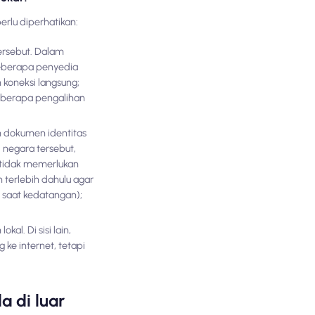
rlu diperhatikan:
tersebut. Dalam
beberapa penyedia
 koneksi langsung;
beberapa pengalihan
n dokumen identitas
 negara tersebut,
 tidak memerlukan
terlebih dahulu agar
 saat kedatangan);
l. Di sisi lain,
ke internet, tetapi
 di luar