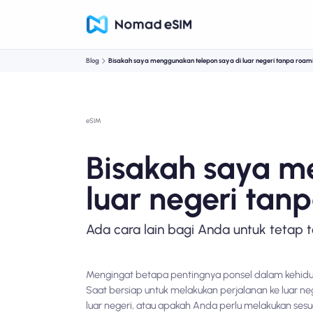
Blog
Bisakah saya menggunakan telepon saya di luar negeri tanpa roami
eSIM
Bisakah saya m
luar negeri tan
Ada cara lain bagi Anda untuk tetap t
Mengingat betapa pentingnya ponsel dalam kehidup
Saat bersiap untuk melakukan perjalanan ke luar n
luar negeri, atau apakah Anda perlu melakukan sesu