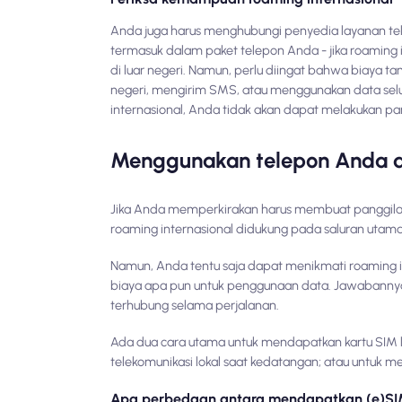
Anda juga harus menghubungi penyedia layanan tel
termasuk dalam paket telepon Anda - jika roaming 
di luar negeri. Namun, perlu diingat bahwa biaya 
negeri, mengirim SMS, atau menggunakan data selul
internasional, Anda tidak akan dapat melakukan pa
Menggunakan telepon Anda di 
Jika Anda memperkirakan harus membuat panggila
roaming internasional didukung pada saluran utam
Namun, Anda tentu saja dapat menikmati roaming in
biaya apa pun untuk penggunaan data. Jawabanny
terhubung selama perjalanan.
Ada dua cara utama untuk mendapatkan kartu SIM l
telekomunikasi lokal saat kedatangan; atau untuk
Apa perbedaan antara mendapatkan (e)SIM 