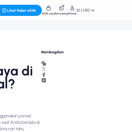
0
ID | USD
Lihat Paket eSIM
eSIM saya
Keranjang
Masuk
Membagikan
aya di
al?
nggunakan ponsel.
i saat Anda berada di
ita cari tahu.