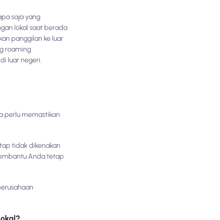
apa saja yang
gan lokal saat berada
an panggilan ke luar
ng roaming
 luar negeri.
a perlu memastikan
tap tidak dikenakan
membantu Anda tetap
 perusahaan
lokal?