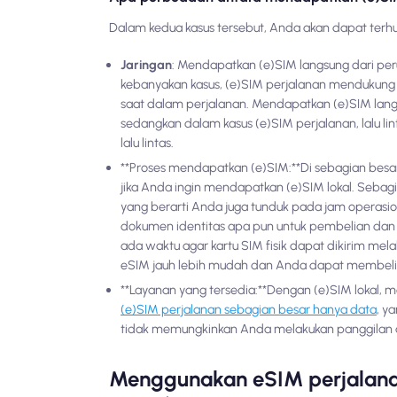
Dalam kedua kasus tersebut, Anda akan dapat terh
Jaringan
: Mendapatkan (e)SIM langsung dari peru
kebanyakan kasus, (e)SIM perjalanan mendukung 
saat dalam perjalanan. Mendapatkan (e)SIM langsu
sedangkan dalam kasus (e)SIM perjalanan, lalu li
lalu lintas.
**Proses mendapatkan (e)SIM:**Di sebagian besa
jika Anda ingin mendapatkan (e)SIM lokal. Sebag
yang berarti Anda juga tunduk pada jam operasional
dokumen identitas apa pun untuk pembelian dan 
ada waktu agar kartu SIM fisik dapat dikirim me
eSIM jauh lebih mudah dan Anda dapat membelin
**Layanan yang tersedia:**Dengan (e)SIM lokal, m
(e)SIM perjalanan sebagian besar hanya data
, y
tidak memungkinkan Anda melakukan panggilan 
Menggunakan eSIM perjalanan