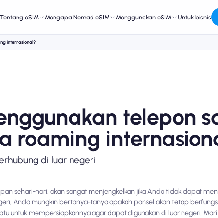
Tentang eSIM
Mengapa Nomad eSIM
Menggunakan eSIM
Untuk bisnis
ng internasional?
enggunakan telepon s
pa roaming internasion
erhubung di luar negeri
an sehari-hari, akan sangat menjengkelkan jika Anda tidak dapat me
egeri, Anda mungkin bertanya-tanya apakah ponsel akan tetap berfungs
atu untuk mempersiapkannya agar dapat digunakan di luar negeri. Mari k