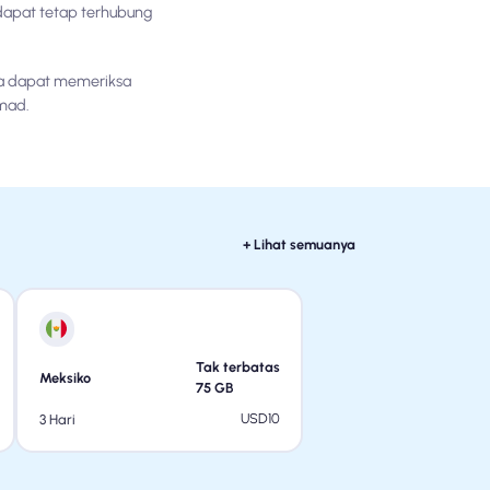
dapat tetap terhubung
nda dapat memeriksa
mad.
+ Lihat semuanya
Tak terbatas
Meksiko
75
GB
USD
10
3 Hari