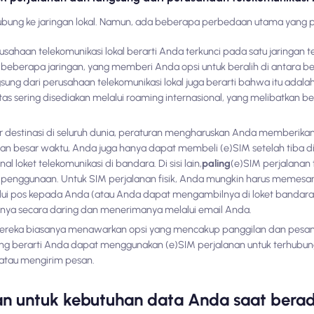
ubung ke jaringan lokal. Namun, ada beberapa perbedaan utama yang pe
sahaan telekomunikasi lokal berarti Anda terkunci pada satu jaringan 
beberapa jaringan, yang memberi Anda opsi untuk beralih di antara 
ng dari perusahaan telekomunikasi lokal juga berarti bahwa itu adalah
ntas sering disediakan melalui roaming internasional, yang melibatkan 
r destinasi di seluruh dunia, peraturan mengharuskan Anda memberika
ian besar waktu, Anda juga hanya dapat membeli (e)SIM setelah tiba di
 loket telekomunikasi di bandara. Di sisi lain,
paling
(e)SIM perjalanan
penggunaan. Untuk SIM perjalanan fisik, Anda mungkin harus memesan 
lalui pos kepada Anda (atau Anda dapat mengambilnya di loket bandara
ya secara daring dan menerimanya melalui email Anda.
ereka biasanya menawarkan opsi yang mencakup panggilan dan pesan loka
ang berarti Anda dapat menggunakan (e)SIM perjalanan untuk terhubung 
atau mengirim pesan.
 untuk kebutuhan data Anda saat berada