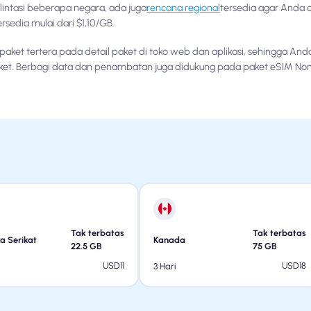
intasi beberapa negara, ada juga
rencana regional
tersedia agar Anda 
sedia mulai dari $1,10/GB.
aket tertera pada detail paket di toko web dan aplikasi, sehingga A
ket. Berbagi data dan penambatan juga didukung pada paket eSIM No
Tak terbatas
Tak terbatas
a Serikat
Kanada
22.5
GB
75
GB
USD
11
USD
18
3 Hari