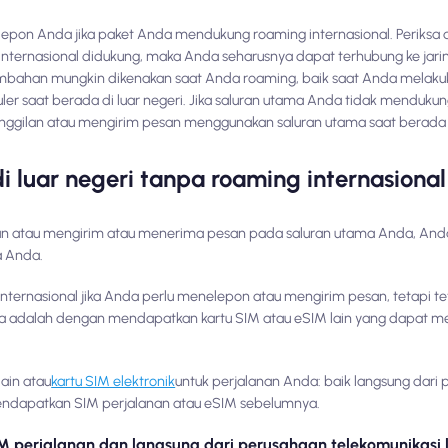
epon Anda jika paket Anda mendukung roaming internasional. Periksa 
internasional didukung, maka Anda seharusnya dapat terhubung ke jarin
tambahan mungkin dikenakan saat Anda roaming, baik saat Anda melakuk
er saat berada di luar negeri. Jika saluran utama Anda tidak menduku
nggilan atau mengirim pesan menggunakan saluran utama saat berada di
luar negeri tanpa roaming internasional
n atau mengirim atau menerima pesan pada saluran utama Anda, And
a Anda.
ternasional jika Anda perlu menelepon atau mengirim pesan, tetapi te
a adalah dengan mendapatkan kartu SIM atau eSIM lain yang dapat 
ain atau
kartu SIM elektronik
untuk perjalanan Anda: baik langsung dari
 mendapatkan SIM perjalanan atau eSIM sebelumnya.
perjalanan dan langsung dari perusahaan telekomunikasi 