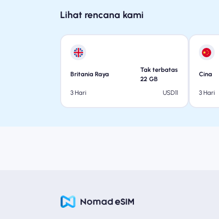
Lihat rencana kami
Tak terbatas
Britania Raya
Cina
22
GB
USD
11
3 Hari
3 Hari