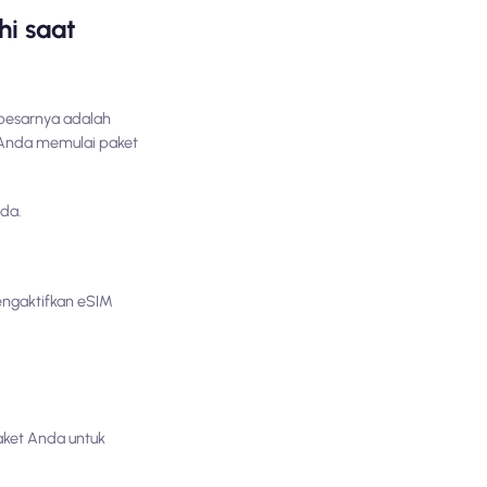
i saat
rbesarnya adalah
a Anda memulai paket
da.
engaktifkan eSIM
aket Anda untuk