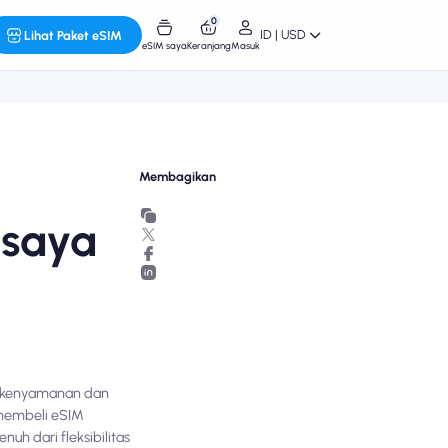
0
ID | USD
Lihat Paket eSIM
eSIM saya
Keranjang
Masuk
Membagikan
 saya
na kenyamanan dan
 membeli eSIM
h dari fleksibilitas