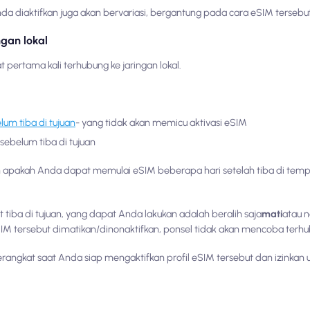
 diaktifkan juga akan bervariasi, bergantung pada cara eSIM tersebut 
ngan lokal
t pertama kali terhubung ke jaringan lokal.
m tiba di tujuan
- yang tidak akan memicu aktivasi eSIM
ebelum tiba di tujuan
 apakah Anda dapat memulai eSIM beberapa hari setelah tiba di temp
 tiba di tujuan, yang dapat Anda lakukan adalah beralih saja
mati
atau n
SIM tersebut dimatikan/dinonaktifkan, ponsel tidak akan mencoba terhub
rangkat saat Anda siap mengaktifkan profil eSIM tersebut dan izinkan 