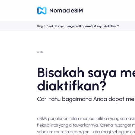
Blog
Bisakah saya mengontrol kapan eSIM saya diaktifkan?
eSIM
Bisakah saya m
diaktifkan?
Cari tahu bagaimana Anda dapat mem
eSIM perjalanan telah menjadi pilihan yang semak
fleksibilitas yang ditawarkannya. Karena itu
sangat 
sebelum mereka bepergian - atau bagi sebagian or