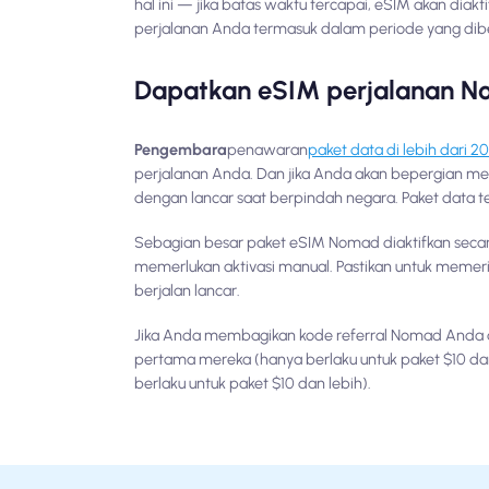
hal ini — jika batas waktu tercapai, eSIM akan dia
perjalanan Anda termasuk dalam periode yang dib
Dapatkan eSIM perjalanan N
Pengembara
penawaran
paket data di lebih dari 2
perjalanan Anda. Dan jika Anda akan bepergian mel
dengan lancar saat berpindah negara. Paket data ter
Sebagian besar paket eSIM Nomad diaktifkan secara
memerlukan aktivasi manual. Pastikan untuk memerik
berjalan lancar.
Jika Anda membagikan kode referral Nomad Anda
pertama mereka (hanya berlaku untuk paket $10 da
berlaku untuk paket $10 dan lebih).