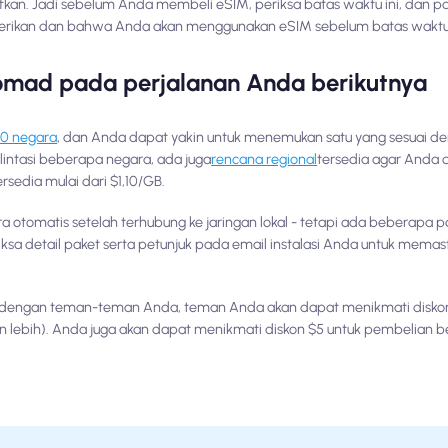
ktifkan. Jadi sebelum Anda membeli eSIM, periksa batas waktu ini, dan 
erikan dan bahwa Anda akan menggunakan eSIM sebelum batas waktu i
omad pada perjalanan Anda berikutnya
00 negara
, dan Anda dapat yakin untuk menemukan satu yang sesuai d
intasi beberapa negara, ada juga
rencana regional
tersedia agar Anda 
sedia mulai dari $1,10/GB.
 otomatis setelah terhubung ke jaringan lokal - tetapi ada beberapa 
sa detail paket serta petunjuk pada email instalasi Anda untuk memasti
 dengan teman-teman Anda, teman Anda akan dapat menikmati diskon
n lebih). Anda juga akan dapat menikmati diskon $5 untuk pembelian b