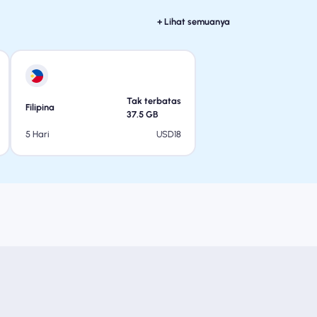
+ Lihat semuanya
Tak terbatas
Filipina
37.5
GB
USD
18
5 Hari