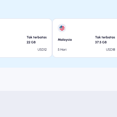
Tak terbatas
Tak terbatas
Malaysia
22
GB
37.5
GB
USD
12
USD
18
5 Hari