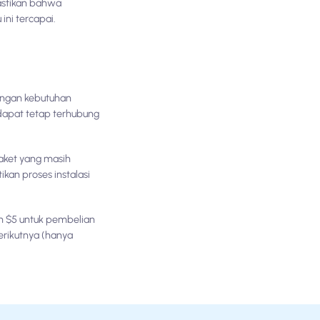
pastikan bahwa
ni tercapai.
engan kebutuhan
dapat tetap terhubung
paket yang masih
kan proses instalasi
 $5 untuk pembelian
erikutnya (hanya