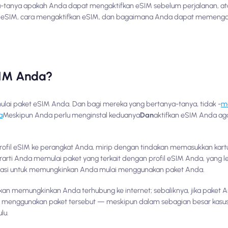
a-tanya apakah Anda dapat mengaktifkan eSIM sebelum perjalanan, at
fkan eSIM, cara mengaktifkan eSIM, dan bagaimana Anda dapat memeng
SIM Anda?
lai paket eSIM Anda. Dan bagi mereka yang bertanya-tanya, tidak -
m
a
Meskipun Anda perlu menginstal keduanya
Dan
aktifkan eSIM Anda agar
l eSIM ke perangkat Anda, mirip dengan tindakan memasukkan kartu 
rti Anda memulai paket yang terkait dengan profil eSIM Anda, yang 
asi untuk memungkinkan Anda mulai menggunakan paket Anda.
n memungkinkan Anda terhubung ke internet; sebaliknya, jika paket An
 menggunakan paket tersebut — meskipun dalam sebagian besar kasus,
lu.