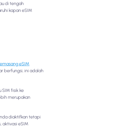
au di tengah
aruhi kapan eSIM
emasang eSIM
 berfungsi, ini adalah
SIM fisik ke
lebih merupakan
da diaktifkan tetapi
 aktivasi eSIM