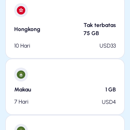
Tak terbatas
Hongkong
75
GB
10 Hari
USD
33
Makau
1
GB
7 Hari
USD
4