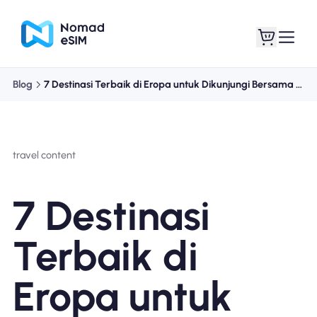
Blog
7 Destinasi Terbaik di Eropa untuk Dikunjungi Bersama Anak-Anak
Masuk daftar
eSIM saya
travel content
Paket Toko
7 Destinasi
Terbaik di
Tentang eSIM
Eropa untuk