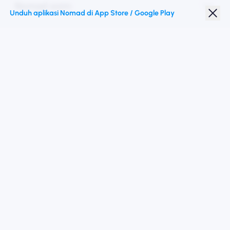
Nomad esim
Unduh aplikasi Nomad di App Store / Google Play
Diskon Pelajar
Destinasi teratas
Ikuti kami
Ketentuan Layanan
Kebijakan pribadi