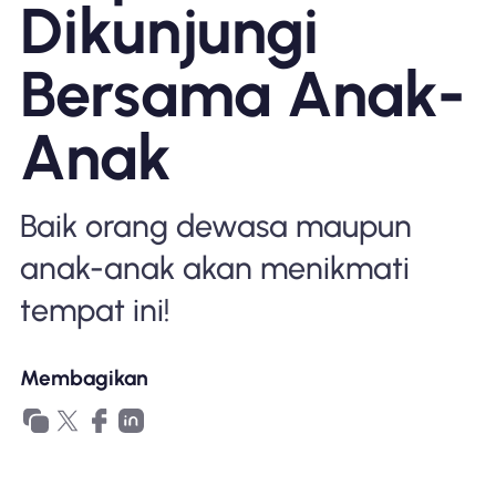
Dikunjungi
Mengapa Nomad eSIM
Bersama Anak-
Menggunakan eSIM
Anak
Untuk bisnis
Baik orang dewasa maupun
anak-anak akan menikmati
tempat ini!
Membagikan