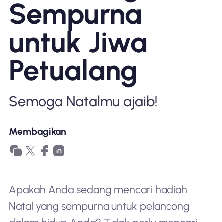
Sempurna
Mengapa Nomad eSIM
untuk Jiwa
Menggunakan eSIM
Petualang
Untuk bisnis
Semoga Natalmu ajaib!
Membagikan
Apakah Anda sedang mencari hadiah
Natal yang sempurna untuk pelancong