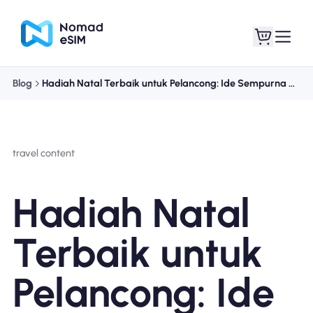
Blog
Hadiah Natal Terbaik untuk Pelancong: Ide Sempurna untuk Jiwa Petualang
Masuk daftar
eSIM saya
travel content
Paket Toko
Hadiah Natal
Terbaik untuk
Tentang eSIM
Pelancong: Ide