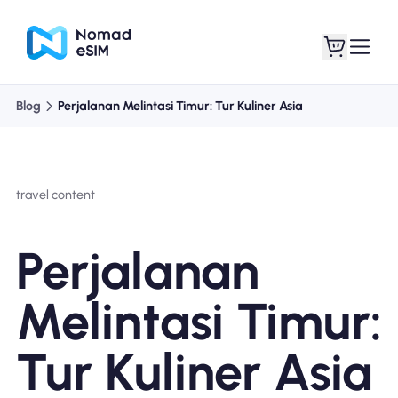
Blog
Perjalanan Melintasi Timur: Tur Kuliner Asia
Masuk daftar
eSIM saya
travel content
Paket Toko
Perjalanan
Melintasi Timur:
Tentang eSIM
Tur Kuliner Asia