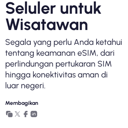
Seluler untuk
Mengapa Nomad eSIM
Wisatawan
Menggunakan eSIM
Segala yang perlu Anda ketahui
tentang keamanan eSIM, dari
Untuk bisnis
perlindungan pertukaran SIM
hingga konektivitas aman di
luar negeri.
Membagikan