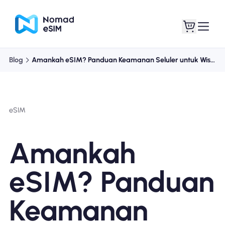
Blog
Amankah eSIM? Panduan Keamanan Seluler untuk Wisatawan
Masuk daftar
eSIM saya
eSIM
Paket Toko
Amankah
eSIM? Panduan
Tentang eSIM
Keamanan