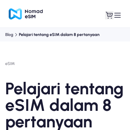
Blog
Pelajari tentang eSIM dalam 8 pertanyaan
Masuk daftar
eSIM saya
eSIM
Paket Toko
Pelajari tentang
eSIM dalam 8
Tentang eSIM
pertanyaan