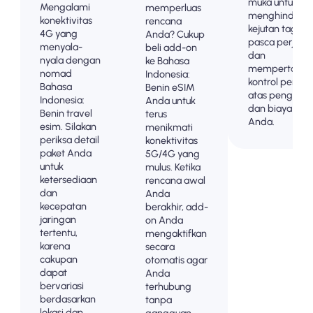
muka untuk
Mengalami
memperluas
menghindari
konektivitas
rencana
kejutan tagiha
4G yang
Anda? Cukup
pasca perjala
menyala-
beli add-on
dan
nyala dengan
ke Bahasa
mempertahan
nomad
Indonesia:
kontrol penuh
Bahasa
Benin eSIM
atas penggun
Indonesia:
Anda untuk
dan biaya dat
Benin travel
terus
Anda.
esim. Silakan
menikmati
periksa detail
konektivitas
paket Anda
5G/4G yang
untuk
mulus. Ketika
ketersediaan
rencana awal
dan
Anda
kecepatan
berakhir, add-
jaringan
on Anda
tertentu,
mengaktifkan
karena
secara
cakupan
otomatis agar
dapat
Anda
bervariasi
terhubung
berdasarkan
tanpa
lokasi dan