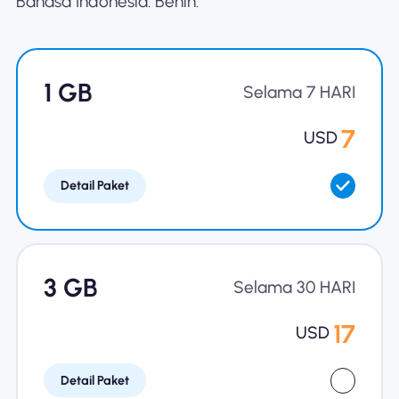
Bahasa Indonesia: Benin.
Mengapa Nomad eSIM
1 GB
Menggunakan eSIM
Selama 7 HARI
7
USD
Untuk bisnis
Detail Paket
3 GB
Selama 30 HARI
17
USD
Detail Paket