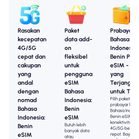
Rasakan
Paket
Prabayar
kecepatan
data add-
Bahasa
4G/5G
on
Indonesia:
cepat dan
fleksibel
Benin Pake
cakupan
untuk
eSIM - Op
yang
pengguna
yang
andal
eSIM
Terjangka
dengan
Bahasa
untuk Turi
Pilih paket
nomad
Indonesia:
prabayar kami
Bahasa
Benin
Bahasa Indone
Benin eSIM un
Indonesia:
eSIM
konektivitas
Butuh lebih
Benin
4G/5G bebas
banyak data
eSIM
repot. Bayar di
atau