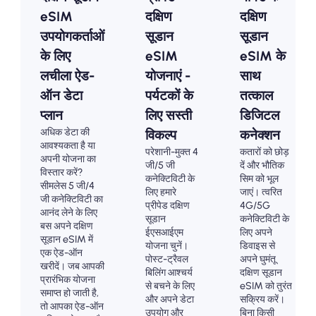
eSIM
दक्षिण
दक्षिण
उपयोगकर्ताओं
सूडान
सूडान
के लिए
eSIM
eSIM के
लचीला ऐड-
योजनाएं -
साथ
ऑन डेटा
पर्यटकों के
तत्काल
प्लान
लिए सस्ती
डिजिटल
अधिक डेटा की
विकल्प
कनेक्शन
आवश्यकता है या
परेशानी-मुक्त 4
कतारों को छोड़
अपनी योजना का
जी/5 जी
दें और भौतिक
विस्तार करें?
कनेक्टिविटी के
सिम को भूल
सीमलेस 5 जी/4
लिए हमारे
जाएं। त्वरित
जी कनेक्टिविटी का
प्रीपेड दक्षिण
4G/5G
आनंद लेने के लिए
सूडान
कनेक्टिविटी के
बस अपने दक्षिण
ईएसआईएम
लिए अपने
सूडान eSIM में
योजना चुनें।
डिवाइस से
एक ऐड-ऑन
पोस्ट-ट्रैवल
अपने घुमंतू
खरीदें। जब आपकी
बिलिंग आश्चर्य
दक्षिण सूडान
प्रारंभिक योजना
से बचने के लिए
eSIM को तुरंत
समाप्त हो जाती है,
और अपने डेटा
सक्रिय करें।
तो आपका ऐड-ऑन
उपयोग और
बिना किसी