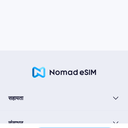
सहायता
संसाधन