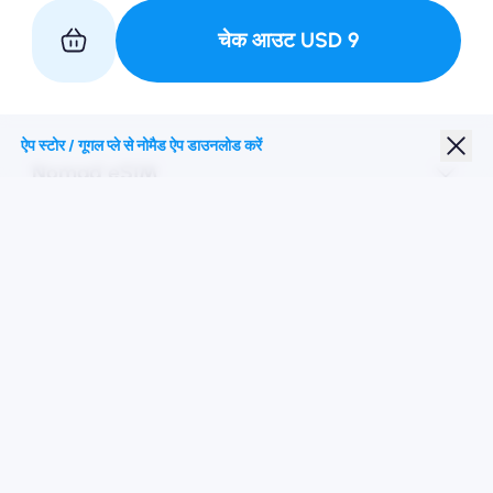
चेक आउट
USD
9
हमारे साथ साथी
ऐप स्टोर / गूगल प्ले से नोमैड ऐप डाउनलोड करें
Nomad eSIM
छात्र छूट
शीर्ष गंतव्य
हमारे पर का पालन करें