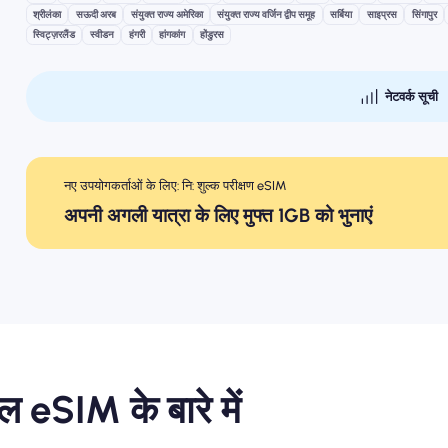
श्रीलंका
सऊदी अरब
संयुक्त राज्य अमेरिका
संयुक्त राज्य वर्जिन द्वीप समूह
सर्बिया
साइप्रस
सिंगापुर
स्विट्ज़रलैंड
स्वीडन
हंगरी
हांगकांग
होंडुरस
नेटवर्क सूची
नए उपयोगकर्ताओं के लिए: नि: शुल्क परीक्षण eSIM
अपनी अगली यात्रा के लिए मुफ्त 1GB को भुनाएं
ल eSIM के बारे में