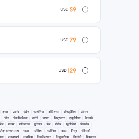
59
USD
79
USD
129
USD
इराक
उरुग्वे
एंडोरा
एस्तोनिया
ऑस्ट्रिया
ऑस्ट्रेलिया
ओमान
चीन
चेक रिपब्लिक
जर्मनी
जापान
जिब्राल्टर
ट्यूनीशिया
डेनमार्क
लैंड
पनामा
पाकिस्तान
पुर्तगाल
पेरू
पोलैंड
प्यूर्टो रिको
फिनलैंड
रूनेइ्र दारएस्सलाम
भारत
मलेशिया
मार्टीनिक
माल्टा
मिस्र
मेक्सिको
निया
लक्समबर्ग
लातविया
लिकटेंस्टाइन
लिथुआनिया
लिसोटो
वियतनाम