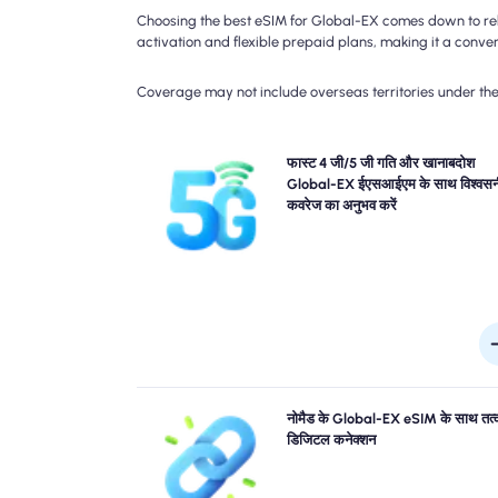
Choosing the best eSIM for Global-EX comes down to reli
activation and flexible prepaid plans, making it a conveni
Coverage may not include overseas territories under the 
नोमैड के Global-EX यात्रा eSIM के साथ ब्लेज़िंग-फास्ट कनेक्ट
फास्ट 4 जी/5 जी गति और खानाबदोश
का अनुभव करें। कृपया विशिष्ट नेटवर्क उपलब्धता और गति के लिए
Global-EX ईएसआईएम के साथ विश्वसन
योजना विवरण देखें, क्योंकि कवरेज दिन के स्थान और समय से भिन
कवरेज का अनुभव करें
सकता
कतारों को छोड़ दें और भौतिक सिम को भूल जाएं। त्वरित 
नोमैड के Global-EX eSIM के साथ तत
कनेक्टिविटी के लिए अपने डिवाइस से अपने घुमंतू Global-EX eS
डिजिटल कनेक्शन
तुरंत सक्रिय करें। बिना किसी परेशानी या देरी के हवाई अड्डे पर पह
वाले क्षण ऑनलाइन प्राप्त 