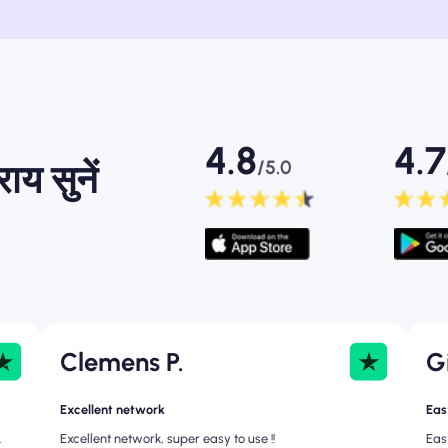
4.8
4.7
/5.0
ाय सुनें
Clemens P.
G
Excellent network
Easy
.
Excellent network, super easy to use !!
Eas