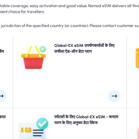
able coverage, easy activation and good value. Nomad eSIM delivers all three
ent choice for travellers.
jurisdiction of the specified country (or countries). Please contact customer s
िविटी
अधिक डेटा की आवश्यकता है या अपनी योजना का विस्तार करें? सीमलेस
Global-EX eSIM उपयोगकर्ताओं के लिए
परे
 अपनी
ीय
5 जी/4 जी कनेक्टिविटी का आनंद लेने के लिए बस अपने Global-EX
लचीला ऐड-ऑन डेटा प्लान
ईएसआ
्न हो
eSIM में एक ऐड-ऑन खरीदें। जब आपकी प्रारंभिक योजना समाप्त हो
 है।
जाती है, तो आपका ऐड-ऑन सक्रिय हो जाता है जो आपको बिना किसी
रुकावट के जुड़ा हुआ है।
4G/5G
्काल
बीजिंग, New York, लंदन या कहीं भी Global-EX में यात्रा करना?
पर्यटकों के लिए Global-EX eSIM - कस्टम
IM को
हमारे Global-EX eSIM डेटा पैकेजों से चुनें, जो कि सीमलेस 4G/5G
प्लान के लिए अनुरूप डेटा पैकेज
Glo
ुंचने
कनेक्टिविटी के साथ हर जरूरत के अनुरूप हैं। हमारे कुछ ईएसआईएम को
दर्
करें।
मैनुअल सक्रियण की आवश्यकता होती है, कृपया सुनिश्चित करने के लिए