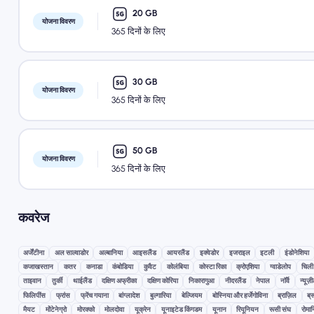
20 GB
योजना विवरण
365 दिनों के लिए
30 GB
योजना विवरण
365 दिनों के लिए
50 GB
योजना विवरण
365 दिनों के लिए
कवरेज
अर्जेंटीना
अल साल्वाडोर
अल्बानिया
आइसलैंड
आयरलैंड
इक्वेडोर
इजराइल
इटली
इंडोनेशिया
कजाखस्तान
कतर
कनाडा
कंबोडिया
कुवैट
कोलंबिया
कोस्टा रिका
क्रोएशिया
ग्वाडेलोप
चिली
ताइवान
तुर्की
थाईलैंड
दक्षिण अफ्रीका
दक्षिण कोरिया
निकारागुआ
नीदरलैंड
नेपाल
नॉर्वे
न्यूज़ी
फिलिपींस
फ्रांस
फ्रेंच गयाना
बांग्लादेश
बुल्गारिया
बेल्जियम
बोस्निया और हर्जेगोविना
ब्राज़िल
ब्
मैयट
मोंटेनेग्रो
मोरक्को
मोलदोवा
यूक्रेन
यूनाइटेड किंगडम
यूनान
रियूनियन
रूसी संघ
रोमा