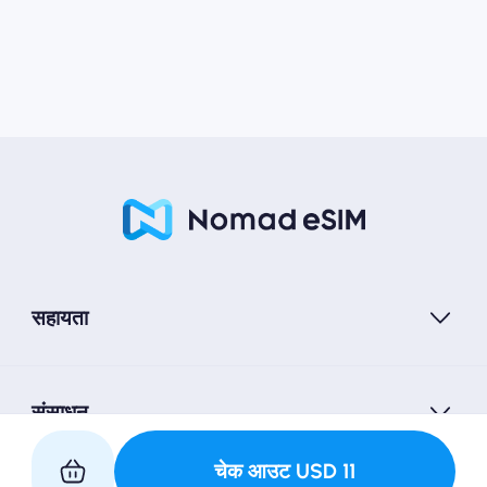
सहायता
संसाधन
चेक आउट
USD
11