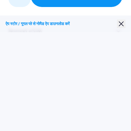
हमारे साथ साथी
ऐप स्टोर / गूगल प्ले से नोमैड ऐप डाउनलोड करें
Nomad eSIM
छात्र छूट
शीर्ष गंतव्य
हमारे पर का पालन करें